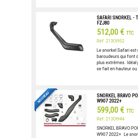
SAFARI SNORKEL - 
FZJ80
512,00 €
TTC
Réf: 213OI952
Le snorkel Safari est
baroudeurs qui font d
plus extrêmes. Idéal po
se fait en hauteur ou l'
NOUVEAU
SNORKEL BRAVO PO
W907 2022+
599,00 €
TTC
Réf: 213OI944
SNORKEL BRAVO PO
W907 2022+ Le snork