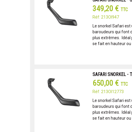
349,20 €
TTC
Réf: 213OI947
Le snorkel Safari est
baroudeurs qui font d
plus extrêmes. Idéal po
se fait en hauteur ou l'
SAFARI SNORKEL - 
650,00 €
TTC
Réf: 213OI12773
Le snorkel Safari est
baroudeurs qui font d
plus extrêmes. Idéal po
se fait en hauteur ou l'