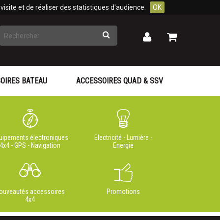
isite et de réaliser des statistiques d'audience.
OK
Rechercher
Mon
Mon
panier
compte
OIRES BATEAU
ACCESSOIRES QUAD & SSV
uipements électroniques
Electricité - Lumière -
4x4 - GPS - Navigation
Energie
ouveautés accessoires
Promotions
4x4