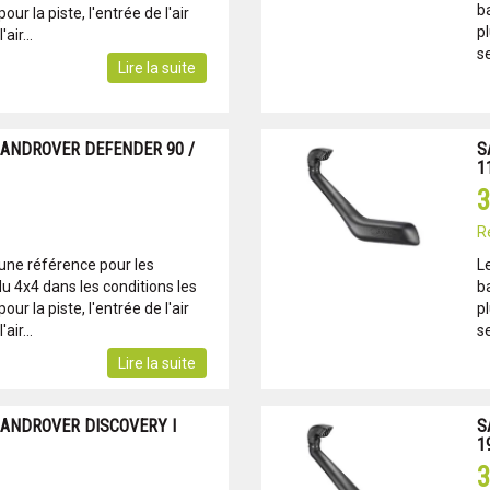
b
ur la piste, l'entrée de l'air
pl
air...
se
Lire la suite
LANDROVER DEFENDER 90 /
S
1
3
R
 une référence pour les
L
u 4x4 dans les conditions les
b
ur la piste, l'entrée de l'air
pl
air...
se
Lire la suite
LANDROVER DISCOVERY I
S
1
3