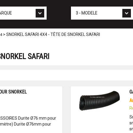
Mod�le
> SNORKEL SAFARI 4X4 - TÊTE DE SNORKEL SAFARI
X4
SNORKEL SAFARI
POUR SNORKEL
G
R
S
ESSOIRES Durite Ø76 mm pour
s
 mètre) Durite Ø76mm pour
s