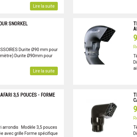
Lire la suite
POUR SNORKEL
T
A
9
R
ESSOIRES Durite Ø90 mm pour
 mètre) Durite Ø90mm pour
T
D
ai
Lire la suite
AFARI 3,5 POUCES - FORME
T
C
9
R
ri arrondis Modèle 3,5 pouces
T
 avec grille Forme spécifique
D