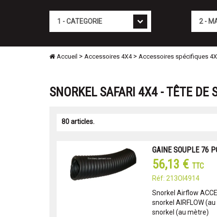
Cat�gorie
Marque
>
>
Accueil
Accessoires 4X4
Accessoires spécifiques 4
SNORKEL SAFARI 4X4 - TÊTE DE 
80 articles.
GAINE SOUPLE 76 
56,13 €
TTC
Réf: 213OI4914
Snorkel Airflow ACC
snorkel AIRFLOW (au
snorkel (au mètre)