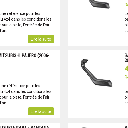
R
 une référence pour les
L
u 4x4 dans les conditions les
b
ur la piste, l'entrée de l'air
pl
air...
se
Lire la suite
MITSUBISHI PAJERO (2006-
S
2
4
R
 une référence pour les
L
u 4x4 dans les conditions les
b
ur la piste, l'entrée de l'air
pl
air...
se
Lire la suite
SUZUKI VITARA / SANTANA
S