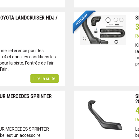
NOUVEAU
TOYOTA LANDCRUISER HDJ /
S
3
R
Ki
 une référence pour les
D
u 4x4 dans les conditions les
to
ur la piste, l'entrée de l'air
pr
air...
Lire la suite
UR MERCEDES SPRINTER
S
2
4
R
UR MERCEDES SPRINTER
L
el est un accessoire
b