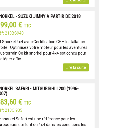
Lire la suite
NORKEL - SUZUKI JIMNY A PARTIR DE 2018
99,00 €
TTC
éf: 213BS940
t Snorkel 4x4 avec Certification CE – Installation
roite Optimisez votre moteur pour les aventures
ut-terrain Ce kit snorkel pour 4x4 est conçu pour
otéger effic...
Lire la suite
NORKEL SAFARI - MITSUBISHI L200 (1996-
007)
83,60 €
TTC
éf: 213OI935
e snorkel Safari est une référence pour les
aroudeurs qui font du 4x4 dans les conditions les