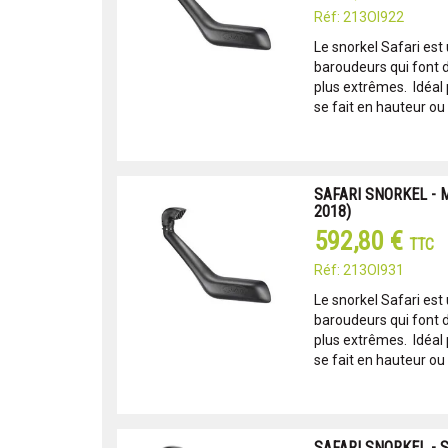
Réf: 213OI922
Le snorkel Safari est
baroudeurs qui font d
plus extrêmes. Idéal po
se fait en hauteur ou l'
SAFARI SNORKEL - 
2018)
592,80 €
TTC
Réf: 213OI931
Le snorkel Safari est
baroudeurs qui font d
plus extrêmes. Idéal po
se fait en hauteur ou l'
SAFARI SNORKEL - 