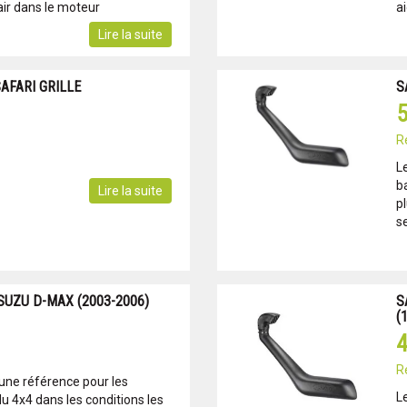
'air dans le moteur
ai
Lire la suite
AFARI GRILLE
S
5
R
L
b
Lire la suite
pl
se
SUZU D-MAX (2003-2006)
S
(
4
R
 une référence pour les
L
u 4x4 dans les conditions les