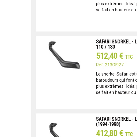
plus extrêmes. Idéal po
se fait en hauteur ou l'
SAFARI SNORKEL - 
110 / 130
512,40 €
TTC
Réf: 213OI927
Le snorkel Safari est
baroudeurs qui font d
plus extrêmes. Idéal po
se fait en hauteur ou l'
SAFARI SNORKEL - 
(1994-1998)
412,80 €
TTC