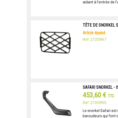
aidant à l'entrée de l
TÊTE DE SNORKEL S
article épuisé
Réf: 213OI967
SAFARI SNORKEL - I
453,60 €
TTC
Réf: 213OI905
Le snorkel Safari est
baroudeurs qui font d