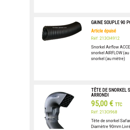
GAINE SOUPLE 90 
article épuisé
Réf: 213OI4912
Snorkel Airflow ACC
snorkel AIRFLOW (au
snorkel (au mètre)
TÊTE DE SNORKEL S
ARRONDI
95,00 €
TTC
Réf: 213OI968
Tête de snorkel Safa
Diamètre 90mm Livrée