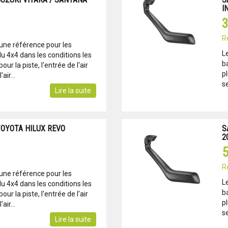
I
3
R
 une référence pour les
L
u 4x4 dans les conditions les
b
ur la piste, l'entrée de l'air
pl
air...
se
Lire la suite
TOYOTA HILUX REVO
S
2
5
R
 une référence pour les
L
u 4x4 dans les conditions les
b
ur la piste, l'entrée de l'air
pl
air...
se
Lire la suite