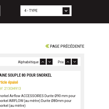
Type
PAGE PRÉCÉDENTE
Alphabétique
Prix
AINE SOUPLE 80 POUR SNORKEL
article épuisé
éf: 213OI4913
norkel Airflow ACCESSOIRES Durite Ø90 mm pour
norkel AIRFLOW (au mètre) Durite Ø80mm pour
norkel (au mètre)