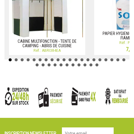
PAPIER HYGIENIQU
FIAMMA
CABINE MULTIFONCTION - TENTE DE
Réf.: PA
CAMPING - ABRIS DE CUISINE
7,2
Réf.: ABRI384EA
INSCRIPTION NEWSLETTER