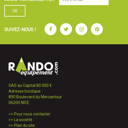
Facebook
Twitter
Instagram
Pinterest
SUIVEZ-NOUS !
SAS au Capital 80 000 €
Adresse boutique :
890 Boulevard du Mercantour
06200 NICE
>>
Pour nous contacter
>>
La société
>>
Plan du site