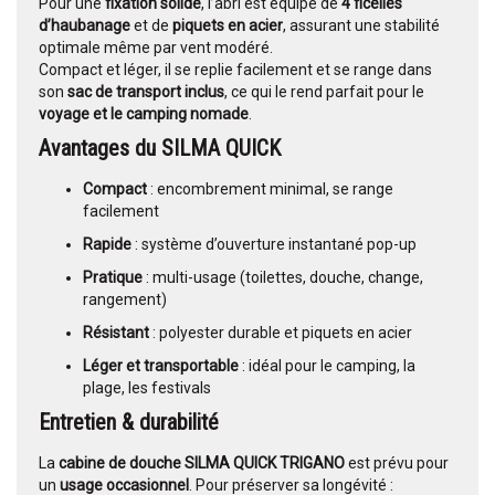
Pour une
fixation solide
, l’abri est équipé de
4 ficelles
d’haubanage
et de
piquets en acier
, assurant une stabilité
optimale même par vent modéré.
Compact et léger, il se replie facilement et se range dans
son
sac de transport inclus
, ce qui le rend parfait pour le
voyage et le camping nomade
.
Avantages du SILMA QUICK
Compact
: encombrement minimal, se range
facilement
Rapide
: système d’ouverture instantané pop-up
Pratique
: multi-usage (toilettes, douche, change,
rangement)
Résistant
: polyester durable et piquets en acier
Léger et transportable
: idéal pour le camping, la
plage, les festivals
Entretien & durabilité
La
cabine de douche SILMA QUICK TRIGANO
est prévu pour
un
usage occasionnel
. Pour préserver sa longévité :