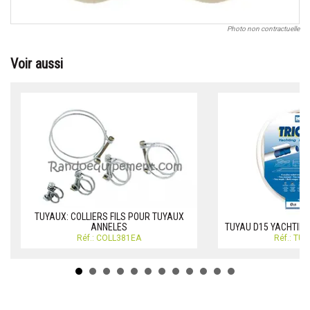
Photo non contractuelle
Voir aussi
TUYAUX: COLLIERS FILS POUR TUYAUX
ANNELES
TUYAU D15 YACHTING
Réf.: COLL381EA
Réf.: TU