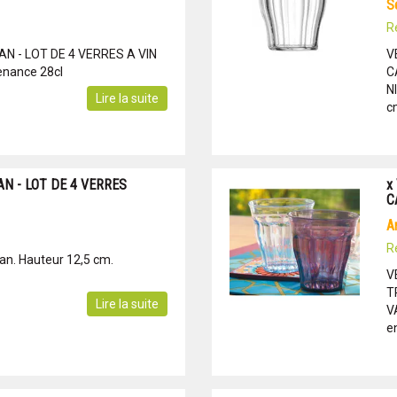
R
AN - LOT DE 4 VERRES A VIN
V
enance 28cl
C
N
Lire la suite
c
AN - LOT DE 4 VERRES
x
C
R
tan. Hauteur 12,5 cm.
V
T
Lire la suite
V
e