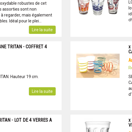
L
noxydable robustes de cet
lo
 assorties sont non
id
 à regarder, mais également
ch
es. Idéal pour le plei...
Lire la suite
NE TRITAN - COFFRET 4
x
C
R
RITAN. Hauteur 19 cm.
S
C
a
Lire la suite
d'
RITAN - LOT DE 4 VERRES A
x
V