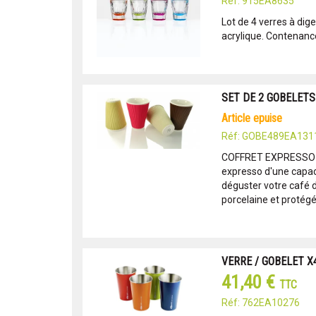
Réf: 915EA8635
Lot de 4 verres à dig
acrylique. Contenance 
SET DE 2 GOBELET
article epuise
Réf: GOBE489EA131
COFFRET EXPRESSO C
expresso d'une capaci
déguster votre café d
porcelaine et protégé 
VERRE / GOBELET X
41,40 €
TTC
Réf: 762EA10276