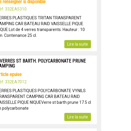
se renseigner si disponible
éf: 332EA5310
ERRES PLASTIQUES TRITAN TRANSPARENT
AMPING CAR BATEAU RAID VAISSELLE PIQUE
IQUE Lot de 4 verres transparents. Hauteur : 10
m. Contenance 25 cl.
Lire la suite
 VERRES ST BARTH. POLYCARBONATE PRUNE
AMPING
article epuise
éf: 332EA7012
ERRES PLASTIQUES POLYCARBONATE VYNILS
RANSPARENT CAMPING CAR BATEAU RAID
AISSELLE PIQUE NIQUEVerre st barth prune 17.5 cl
n polycarbonate
Lire la suite