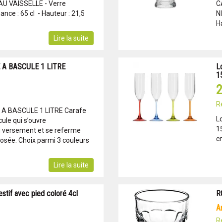
 VAISSELLE - Verre
C
nce : 65 cl - Hauteur : 21,5
N
H
Lire la suite
A BASCULE 1 LITRE
L
1
2
R
A BASCULE 1 LITRE Carafe
L
ule qui s’ouvre
15
 versement et se referme
c
posée. Choix parmi 3 couleurs
Lire la suite
estif avec pied coloré 4cl
R
R