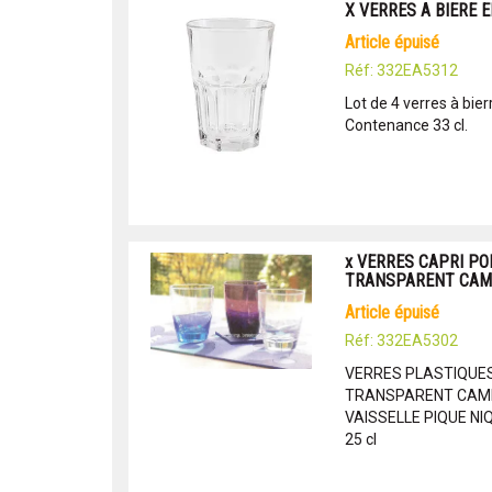
X VERRES A BIERE E
article épuisé
Réf: 332EA5312
Lot de 4 verres à bie
Contenance 33 cl.
x VERRES CAPRI P
TRANSPARENT CAM
article épuisé
Réf: 332EA5302
VERRES PLASTIQUE
TRANSPARENT CAMP
VAISSELLE PIQUE NIQU
25 cl