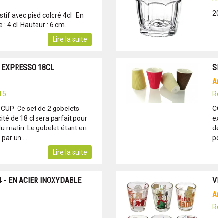
20
estif avec pied coloré 4cl En
: 4 cl. Hauteur : 6 cm.
Lire la suite
S EXPRESSO 18CL
S
15
R
UP Ce set de 2 gobelets
C
té de 18 cl sera parfait pour
e
u matin. Le gobelet étant en
d
par un ...
po
Lire la suite
4 - EN ACIER INOXYDABLE
V
R