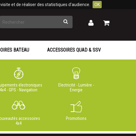
isite et de réaliser des statistiques d'audience.
OK
Rechercher
Mon
Mon
panier
compte
OIRES BATEAU
ACCESSOIRES QUAD & SSV
uipements électroniques
Electricité - Lumière -
4x4 - GPS - Navigation
Energie
ouveautés accessoires
Promotions
4x4