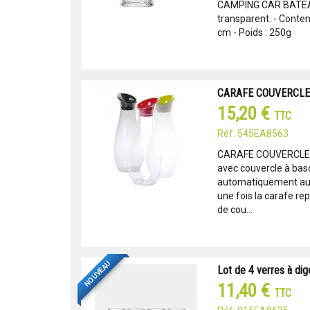
CAMPING CAR BATEAU
transparent. - Contena
cm - Poids : 250g
CARAFE COUVERCLE 
15,20 €
TTC
Réf: 545EA8563
CARAFE COUVERCLE 
avec couvercle à basc
automatiquement au
une fois la carafe re
de cou...
NOUVEAU
Lot de 4 verres à dig
11,40 €
TTC