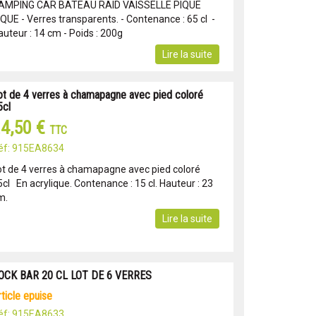
AMPING CAR BATEAU RAID VAISSELLE PIQUE
IQUE - Verres transparents. - Contenance : 65 cl -
auteur : 14 cm - Poids : 200g
Lire la suite
ot de 4 verres à chamapagne avec pied coloré
5cl
4,50 €
TTC
éf: 915EA8634
ot de 4 verres à chamapagne avec pied coloré
cl En acrylique. Contenance : 15 cl. Hauteur : 23
m.
Lire la suite
OCK BAR 20 CL LOT DE 6 VERRES
article epuise
éf: 915EA8633