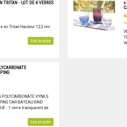
N TRITAN - LOT DE 4 VERRES
x
C
R
rre en Tritan Hauteur 12,5 cm.
V
T
Lire la suite
V
OLYCARBONATE
PING
S POLYCARBONATE VYNILS
ING CAR BATEAU RAID
E - 1 verre transparent de
Lire la suite