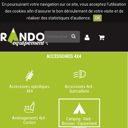
Panneau de gestion des cookies
En poursuivant votre navigation sur ce site, vous acceptez l'utilisation
des cookies afin d'assurer le bon déroulement de votre visite et de
réaliser des statistiques d'audience.
OK
Rechercher
Mon
Mon
panier
compte
ACCESSOIRES 4X4
Accessoires spécifiques
Accessoires 4x4 -
4X4
Quincaillerie
Aménagements 4x4 -
Camping - Raid -
Confort
Bivouac - Equipement