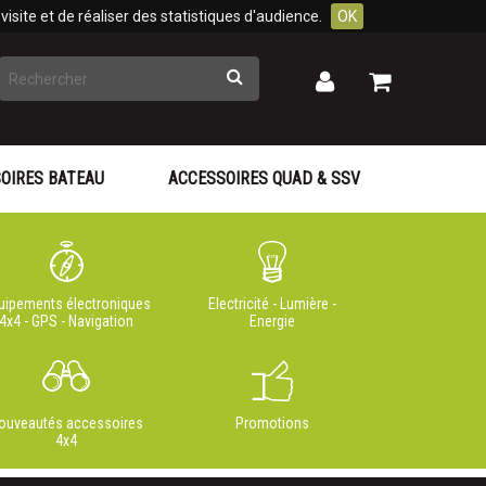
isite et de réaliser des statistiques d'audience.
OK
Rechercher
Mon
Mon
panier
compte
OIRES BATEAU
ACCESSOIRES QUAD & SSV
uipements électroniques
Electricité - Lumière -
4x4 - GPS - Navigation
Energie
ouveautés accessoires
Promotions
4x4