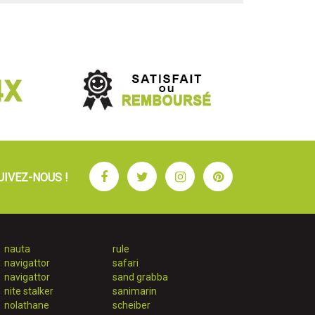
Facebook
Twitter
Instagram
Pinterest
UIVEZ-NOUS !
nauta
rule
navigattor
safari
navigattor
sand grabba
nite stalker
sanimarin
nolathane
scheiber