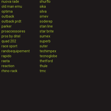
nuova rade
shurflo
old man emu
sika
optima
silva
outback
smev
outback prdt
soderep
parker
stan line
proaccessoires
star brite
pros by ditel
sumex
quad 202
superb
race sport
suter
randoequipement
techimpex
rapido
tecnoglobe
rasta
thetford
reaction
thule
rhino-rack
tmc