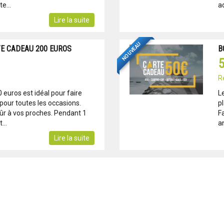
e...
ad
Lire la suite
NOUVEAU
TE CADEAU 200 EUROS
B
5
R
euros est idéal pour faire
L
 pour toutes les occasions.
pl
 sûr à vos proches. Pendant 1
Fa
...
an
Lire la suite