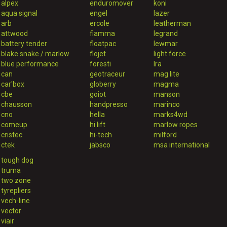
alpex
enduromover
koni
aqua signal
engel
lazer
arb
ercole
leatherman
attwood
fiamma
legrand
battery tender
floatpac
lewmar
blake snake / marlow
flojet
light force
blue performance
foresti
lra
can
geotraceur
mag lite
car'box
globerry
magma
cbe
goiot
manson
chausson
handpresso
marinco
cno
hella
marks4wd
comeup
hi lift
marlow ropes
cristec
hi-tech
milford
ctek
jabsco
msa international
tough dog
truma
two zone
tyrepliers
vech-line
vector
viair