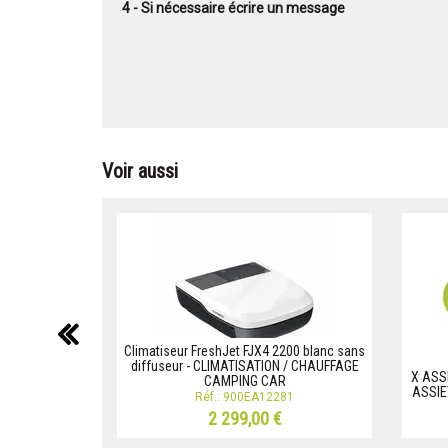
4 - Si nécessaire écrire un message
Voir aussi
précédent
Climatiseur FreshJet FJX4 2200 blanc sans
diffuseur - CLIMATISATION / CHAUFFAGE
X ASS
CAMPING CAR
ASSIE
Réf.: 900EA12281
2 299,00 €