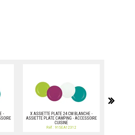
suiv
X ASSIETTE
ASSIET
E -
X ASSIETTE PLATE 24 CM BLANCHE -
ACC
SSOIRE
ASSIETTE PLATE CAMPING - ACCESSOIRE
R
CUISINE
Réf.: 915EA12312