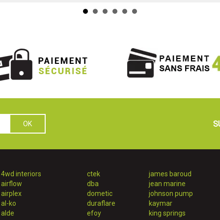
S
4wd interiors
ctek
james baroud
airflow
dba
jean marine
airplex
dometic
johnson pump
al-ko
duraflare
kaymar
alde
efoy
king springs