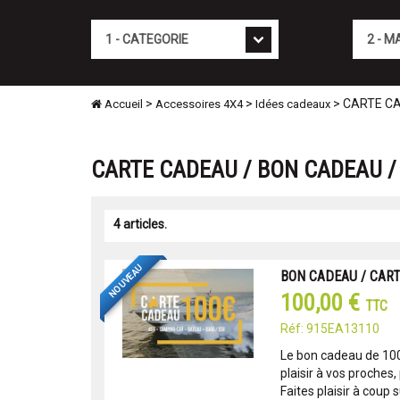
Cat�gorie
Marque
>
>
> CARTE CA
Accueil
Accessoires 4X4
Idées cadeaux
CARTE CADEAU / BON CADEAU / 
4 articles.
NOUVEAU
BON CADEAU / CAR
100,00 €
TTC
Réf: 915EA13110
Le bon cadeau de 100 
plaisir à vos proches,
Faites plaisir à coup