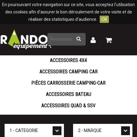
Panneau de gestion des cookies
En poursuivant votre navigation sur ce site, vous acceptez l'utilisation
des cookies afin d'assurer le bon déroulement de votre visite et de
réaliser des statistiques d'audience.
OK
Rechercher
Mon
Mon
panier
compte
ACCESSOIRES 4X4
ACCESSOIRES CAMPING CAR
PIÈCES CARROSSERIE CAMPING-CAR
ACCESSOIRES BATEAU
ACCESSOIRES QUAD & SSV
Cat�gorie
Marque