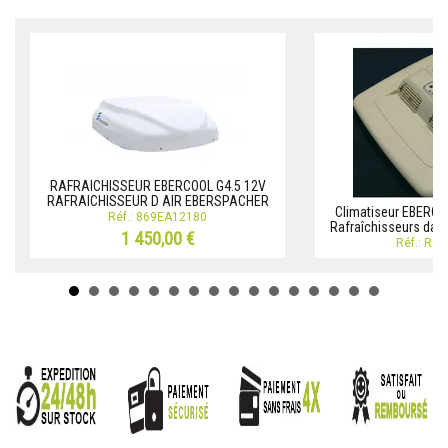
RAFRAICHISSEUR EBERCOOL G4.5 12V
RAFRAICHISSEUR D AIR EBERSPACHER
Climatiseur EBERCO
Réf.: 869EA12180
Rafraîchisseurs dai
1 450,00 €
Réf.: RA