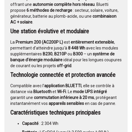
offrant une
autonomie complète hors réseau
. Bluetti
propose
6 méthodes de recharge
: secteur, solaire, voiture,
générateur, batterie au plomb-acide, ou une
combinaison
AC + solaire
.
Une station évolutive et modulaire
La
Premium 200 (AC200P L)
est
entièrement extensible
,
permettant d’atteindre jusqu’à
8 448 Wh
avec les modules
supplémentaires
B230
,
B210P
ou
B300
– un
système de
banque d’énergie modulaire
idéal pour les longues coupures
de courant ou les projets
off-grid
.
Technologie connectée et protection avancée
Compatible avec l’
application BLUETTI
, elle se contrôle à
distance via
Bluetooth
et
Wi-Fi
. Le
mode UPS intégré
garantit une
commutation inférieure à 20 ms
, protégeant
instantanément vos
appareils sensibles
en cas de panne.
Caractéristiques techniques principales
Capacité
: 2 304 Wh