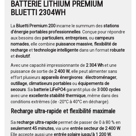
BATTERIE LITHIUM PREMIUM
BLUETTI 2304WH
La
Bluetti Premium 200
incarne le summum des
stations
d’énergie portables professionnelles
. Conçue pour répondre
aux besoins des
particuliers
,
entreprises
, ou
campeurs
nomades
, elle combine
puissance massive
,
flexibilité de
recharge
et
technologie intelligente
dans un format
robuste
et
évolutif
.
Avec une capacité impressionnante de
2 304 Wh
et une
puissance de sortie de
2 400 W
, elle peut alimenter sans
effort plusieurs
appareils énergivores
:
électroménager
,
outillage
,
climatiseurs portables
ou
équipements de
secours
. Sa
batterie LiFePO4
garantit plus de
3 000 cycles
avec une
excellente stabilité thermique
, même dans des
conditions extrêmes (de -20°C à 40°C en décharge).
Recharge ultra-rapide et flexibilité maximale
Sa
recharge ultra-rapide
permet de passer de 0 à 80 % en
seulement 45 minutes
, via une
entrée secteur de 2 400 W
.
Elle accepte aussi une
entrée solaire jusqu’à 1 200 W
,