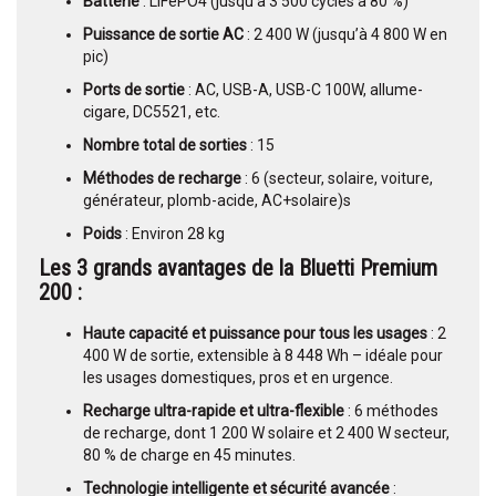
Batterie
: LiFePO4 (jusqu’à 3 500 cycles à 80 %)
Puissance de sortie AC
: 2 400 W (jusqu’à 4 800 W en
pic)
Ports de sortie
: AC, USB-A, USB-C 100W, allume-
cigare, DC5521, etc.
Nombre total de sorties
: 15
Méthodes de recharge
: 6 (secteur, solaire, voiture,
générateur, plomb-acide, AC+solaire)s
Poids
: Environ 28 kg
Les 3 grands avantages de la Bluetti Premium
200 :
Haute capacité et puissance pour tous les usages
: 2
400 W de sortie, extensible à 8 448 Wh – idéale pour
les usages domestiques, pros et en urgence.
Recharge ultra-rapide et ultra-flexible
: 6 méthodes
de recharge, dont 1 200 W solaire et 2 400 W secteur,
80 % de charge en 45 minutes.
Technologie intelligente et sécurité avancée
: