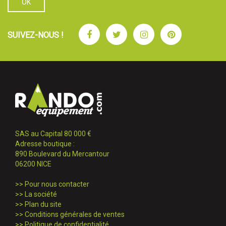
Facebook
Twitter
Instagram
Pinterest
SUIVEZ-NOUS !
SAS au Capital 80 000 €
Adresse boutique :
890 Boulevard du Mercantour
06200 NICE
>>
Pour nous contacter
>>
La société
>>
Plan du site
>>
Conditions générales de ventes
>>
Politique de confidentialité