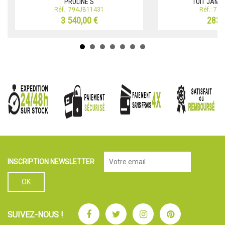
PROLINE S
TOIT JAME
Réf.: 794JB11431
Réf.: 79
3 540,00 €
283,
INSCRIPTION NEWSLETTER
Facebook
Twitter
Instagram
Pinterest
SUIVEZ-NOUS !