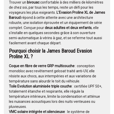
Trouver un
bivouac
confortable à des milliers de kilomètres
de chez soi, par tous les temps, reste un défi pour les
voyageurs les plus exigeants.
L'Evasion Proline XL de James
Baroud
répond à cette attente avec une architecture
robuste, une isolation éprouvée et un équipement de série
complet. Conçue pour
deux adultes et deux enfants
, elle
s'installe en quelques secondes grâce à son ouverture
semi-automatique à vérins à gaz, et se referme tout aussi
facilement avant chaque départ.
Pourquoi choisir la James Baroud Evasion
Proline XL ?
Coque en fibre de verre GRP multicouche
: conception
monobloc avec revêtement gelcoat traité anti-UV, elle
résiste aux chocs, aux intempéries et aux variations de
température sans alourdir le toit du véhicule.
Toile Evolution aluminisée triple couche
: certifiée UPF 50+,
totalement étanche et respirante, elle régule la
température intérieure, limite la condensation et atténue
les nuisances acoustiques lors des nuits venteuses ou
pluvieuses.
VMC solaire intégrée et silencieuse
: le système de