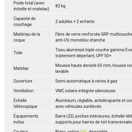
Poids total (avec
82 kg
échelle et matelas)
Capacité de
2 adultes + 2 enfants
couchage
Matériau de la
Fibre de verre renforcée GRP multicouche
coque
anti-UV, monobloc étanche
Tissu aluminisé triple couche gamme Evol
Toile
traitement déperlant, UPF 50+
Mousse haute densité 65 mm, housse res
Matelas
lavable
Ouverture
Semi-automatique à vérins à gaz
Ventilation
VMC solaire intégrée silencieuse
Échelle
Aluminium, réglable, antidérapante et co
téléscopique
avec véhicules surélevés
Équipements
Barre LED, poches intérieures, échelle té
inclus
supports pour barres de toit transversale
Couleur
Blanc, option
RAL
disponible