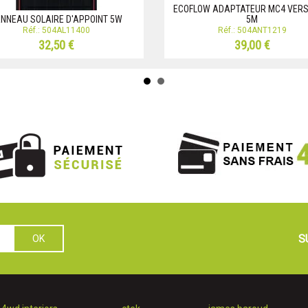
ECOFLOW ADAPTATEUR MC4 VERS
NNEAU SOLAIRE D'APPOINT 5W
5M
Réf.: 504AL11400
Réf.: 504ANT1219
32,50 €
39,00 €
S