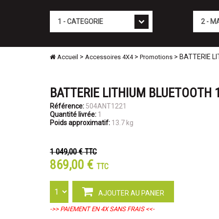
Cat�gorie
Marque
>
>
> BATTERIE L
Accueil
Accessoires 4X4
Promotions
BATTERIE LITHIUM BLUETOOTH 
Référence:
504ANT1221
Quantité livrée:
1
Poids approximatif:
13.7 kg
1 049,00 €
TTC
869,00 €
TTC
AJOUTER AU PANIER
->> PAIEMENT EN 4X SANS FRAIS <<-