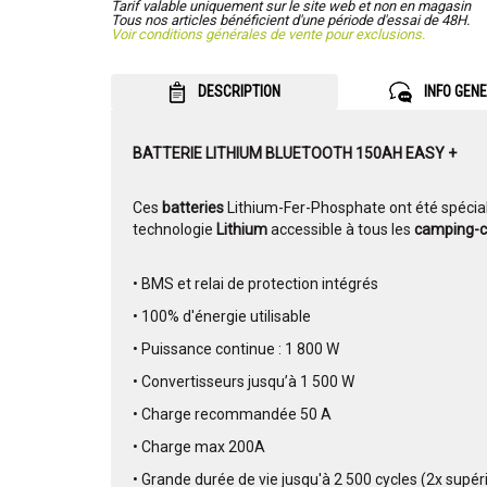
Tarif valable uniquement sur le site web et non en magasin
Tous nos articles bénéficient d'une période d'essai de 48H.
Voir conditions générales de vente pour exclusions.
DESCRIPTION
INFO GEN
BATTERIE LITHIUM BLUETOOTH 150AH EASY +
Ces
batteries
Lithium-Fer-Phosphate ont été spécia
technologie
Lithium
accessible à tous les
camping-c
• BMS et relai de protection intégrés
• 100% d'énergie utilisable
• Puissance continue : 1 800 W
• Convertisseurs jusqu’à 1 500 W
• Charge recommandée 50 A
• Charge max 200A
• Grande durée de vie jusqu'à 2 500 cycles (2x supér