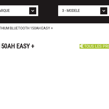
Mod�le
ITHIUM BLUETOOTH 150AH EASY +
150AH EASY +
TOUS LES PR