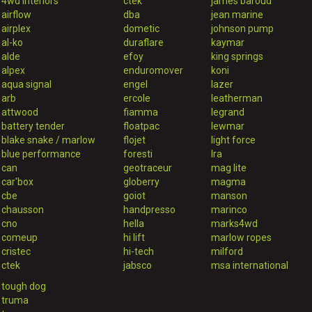
4wd interiors
ctek
james baroud
airflow
dba
jean marine
airplex
dometic
johnson pump
al-ko
duraflare
kaymar
alde
efoy
king springs
alpex
enduromover
koni
aqua signal
engel
lazer
arb
ercole
leatherman
attwood
fiamma
legrand
battery tender
floatpac
lewmar
blake snake / marlow
flojet
light force
blue performance
foresti
lra
can
geotraceur
mag lite
car'box
globerry
magma
cbe
goiot
manson
chausson
handpresso
marinco
cno
hella
marks4wd
comeup
hi lift
marlow ropes
cristec
hi-tech
milford
ctek
jabsco
msa international
tough dog
truma