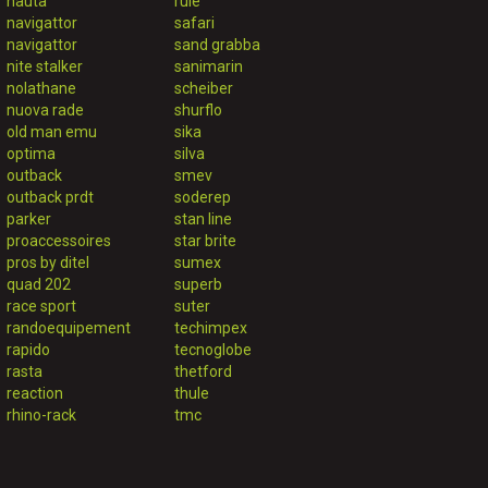
nauta
rule
navigattor
safari
navigattor
sand grabba
nite stalker
sanimarin
nolathane
scheiber
nuova rade
shurflo
old man emu
sika
optima
silva
outback
smev
outback prdt
soderep
parker
stan line
proaccessoires
star brite
pros by ditel
sumex
quad 202
superb
race sport
suter
randoequipement
techimpex
rapido
tecnoglobe
rasta
thetford
reaction
thule
rhino-rack
tmc