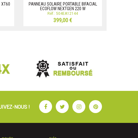
 XT60
PANNEAU SOLAIRE PORTABLE BIFACIAL
Kit solair
ECOFLOW NEXTGEN 220 W
b
Réf.: 504EA12144
R
399,00 €
Facebook
Twitter
Instagram
Pinterest
UIVEZ-NOUS !