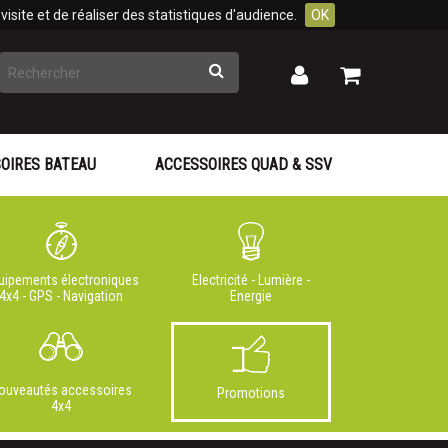
isite et de réaliser des statistiques d'audience.
OK
Rechercher
Mon
Mon
panier
compte
OIRES BATEAU
ACCESSOIRES QUAD & SSV
uipements électroniques
Electricité - Lumière -
4x4 - GPS - Navigation
Energie
ouveautés accessoires
Promotions
4x4