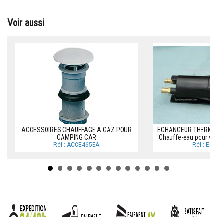
Voir aussi
ACCESSOIRES CHAUFFAGE A GAZ POUR
ECHANGEUR THERMIQU
CAMPING CAR
Chauffe-eau pour voi
Réf.: ACCE465EA
Réf.: EC