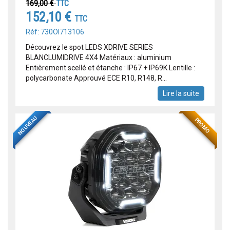
169,00 €
TTC
152,10 €
TTC
Réf: 730OI713106
Découvrez le spot LEDS XDRIVE SERIES
BLANCLUMIDRIVE 4X4 Matériaux : aluminium
Entièrement scellé et étanche : IP67 + IP69K Lentille :
polycarbonate Approuvé ECE R10, R148, R...
Lire la suite
NOUVEAU
PROMO