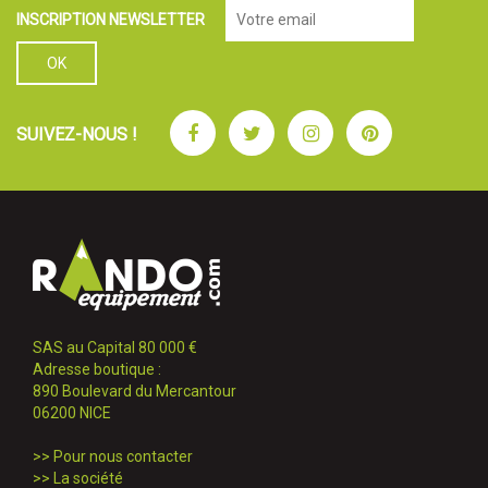
INSCRIPTION NEWSLETTER
Facebook
Twitter
Instagram
Pinterest
SUIVEZ-NOUS !
SAS au Capital 80 000 €
Adresse boutique :
890 Boulevard du Mercantour
06200 NICE
>>
Pour nous contacter
>>
La société