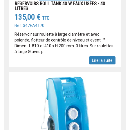
RESERVOIRS ROLL TANK 40 W EAUX USEES - 40
LITRES
135,00 €
TTC
Réf: 347EA4170
Réservoir sur roulette à large diamètre et avec
poignée, flotteur de contrôle de niveau et event. °°
Dimen.: L 810 x l 410 x H 200 mm. 0 litres. Sur roulettes
à large Ø avec p...
Lire la suite