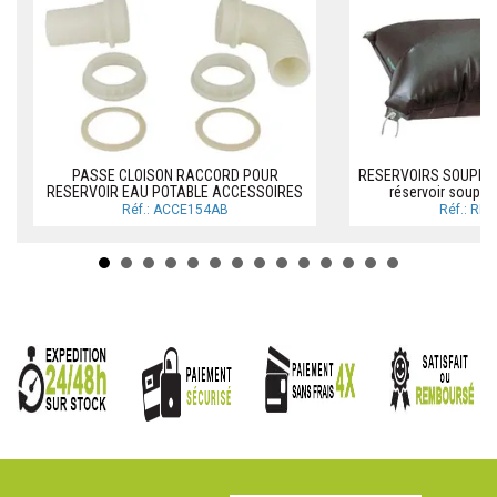
PASSE CLOISON RACCORD POUR
RESERVOIRS SOUPLES
RESERVOIR EAU POTABLE ACCESSOIRES
réservoir souple
Réf.: ACCE154AB
Réf.: RE