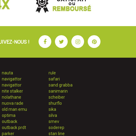
Facebook
Twitter
Instagram
Pinterest
UIVEZ-NOUS !
nauta
rule
navigattor
safari
navigattor
sand grabba
nite stalker
sanimarin
nolathane
scheiber
nuova rade
shurflo
old man emu
sika
optima
silva
outback
smev
outback prdt
soderep
parker
stan line