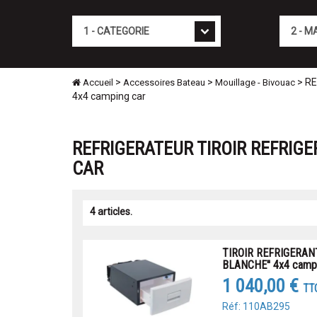
Cat�gorie
Marque
>
>
> RE
Accueil
Accessoires Bateau
Mouillage - Bivouac
4x4 camping car
REFRIGERATEUR TIROIR REFRIG
CAR
4 articles.
TIROIR REFRIGERAN
BLANCHE'' 4x4 campi
1 040,00 €
TT
Réf: 110AB295