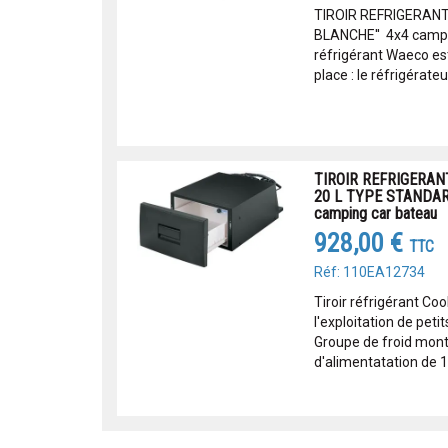
TIROIR REFRIGERANT
BLANCHE'' 4x4 campin
réfrigérant Waeco es
place : le réfrigérateur 
TIROIR REFRIGERA
20 L TYPE STANDARD
camping car bateau
928,00 €
TTC
Réf: 110EA12734
Tiroir réfrigérant Coo
l'exploitation de pet
Groupe de froid mon
d'alimentatation de 1,