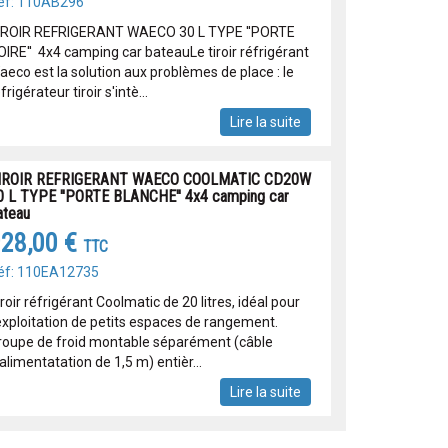
éf: 110AB296
IROIR REFRIGERANT WAECO 30 L TYPE ''PORTE
OIRE'' 4x4 camping car bateauLe tiroir réfrigérant
aeco est la solution aux problèmes de place : le
frigérateur tiroir s'intè...
Lire la suite
IROIR REFRIGERANT WAECO COOLMATIC CD20W
0 L TYPE ''PORTE BLANCHE'' 4x4 camping car
ateau
28,00 €
TTC
éf: 110EA12735
roir réfrigérant Coolmatic de 20 litres, idéal pour
'exploitation de petits espaces de rangement.
roupe de froid montable séparément (câble
alimentatation de 1,5 m) entièr...
Lire la suite