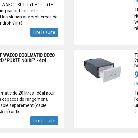
R
 WAECO 30 L TYPE ''PORTE
T
g car bateau Le tiroir
N
t la solution aux problèmes de
W
tiroir s'intè...
ré
Lire la suite
NT WAECO COOLMATIC CD20
T
 ''PORTE NOIRE'' - 4x4
2
b
9
R
lmatic de 20 litres, idéal pour
Ti
its espaces de rangement.
l
table séparément (câble
G
5 m) entièr...
d'
Lire la suite