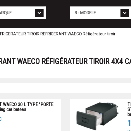
Mod�le
FRIGERATEUR TIROIR REFRIGERANT WAECO Réfigérateur tiroir
ERANT WAECO RÉFIGÉRATEUR TIROIR 4X4 
T WAECO 30 L TYPE ''PORTE
T
ng car bateau
S
b
C
1