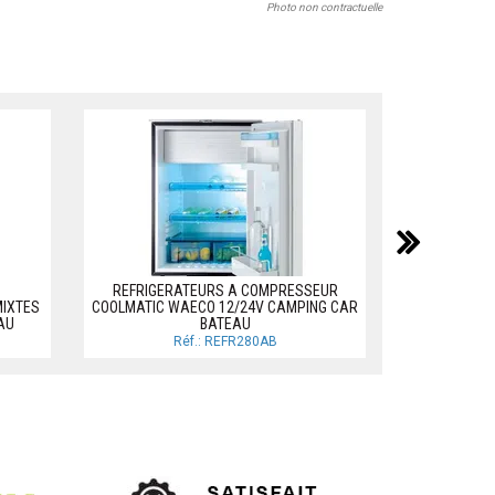
Photo non contractuelle
suiv
REFRIGERATEURS A COMPRESSEUR
MIXTES
COOLMATIC WAECO 12/24V CAMPING CAR
REFRIGERA
AU
BATEAU
WAECO Réfigér
Réf.: REFR280AB
R