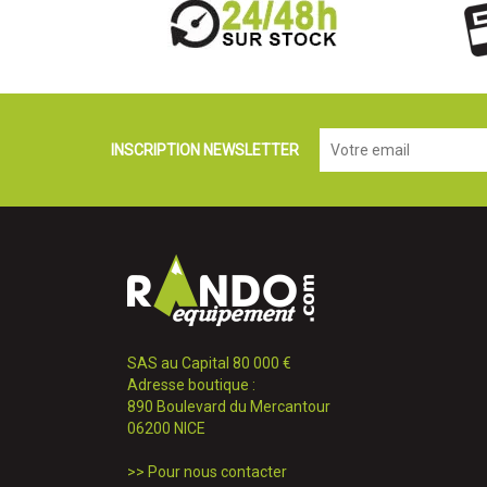
INSCRIPTION NEWSLETTER
SAS au Capital 80 000 €
Adresse boutique :
890 Boulevard du Mercantour
06200 NICE
>>
Pour nous contacter