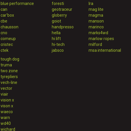
blue performance
foresti
lra
can
geotraceur
mag lite
car'box
globerry
magma
cbe
goiot
manson
chausson
handpresso
marinco
cno
hella
marks4wd
comeup
hi lift
marlow ropes
cristec
hi-tech
milford
ctek
jabsco
msa international
tough dog
truma
two zone
tyrepliers
vech-line
vector
viair
vision x
vison x
waeco
warn
wd40
wichard