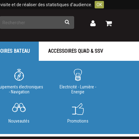
isite et de réaliser des statistiques d'audience.
OK
Rechercher
Mon
Mon
panier
compte
OIRES BATEAU
ACCESSOIRES QUAD & SSV
uipements électroniques
Electricité - Lumière -
- Navigation
Energie
Nouveautés
Promotions