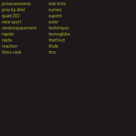
proaccessoires
star brite
pros by ditel
sumex
quad 202
superb
race sport
suter
randoequipement
techimpex
rapido
tecnoglobe
rasta
thetford
reaction
thule
rhino-rack
tmc