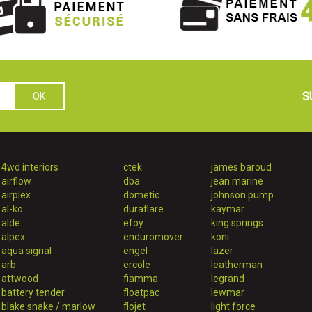
S
4wd interiors
ctek
james baroud
airflow
dba
jean marine
airplex
dometic
johnson pump
al-ko
duraflare
kaymar
alde
efoy
king springs
alpex
enduromover
koni
aqua signal
engel
lazer
arb
ercole
leatherman
attwood
fiamma
legrand
battery tender
floatpac
lewmar
blake snake / marlow
flojet
light force