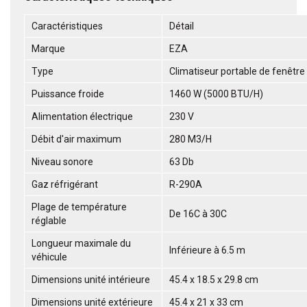
Caractéristiques
Détail
Marque
EZA
Type
Climatiseur portable de fenêtre 
Puissance froide
1460 W (5000 BTU/H)
Alimentation électrique
230 V
Débit d'air maximum
280 M3/H
Niveau sonore
63 Db
Gaz réfrigérant
R-290A
Plage de température
De 16C à 30C
réglable
Longueur maximale du
Inférieure à 6.5 m
véhicule
Dimensions unité intérieure
45.4 x 18.5 x 29.8 cm
Dimensions unité extérieure
45.4 x 21 x 33 cm