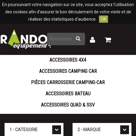
Panneau de gestion des cookies
En poursuivant votre navigation sur ce site, vous acceptez l'utilisation
des cookies afin d'assurer le bon déroulement de votre visite et de
réaliser des statistiques d'audience.
OK
Rechercher
Mon
Mon
panier
compte
ACCESSOIRES 4X4
ACCESSOIRES CAMPING CAR
PIÈCES CARROSSERIE CAMPING-CAR
ACCESSOIRES BATEAU
ACCESSOIRES QUAD & SSV
Cat�gorie
Marque