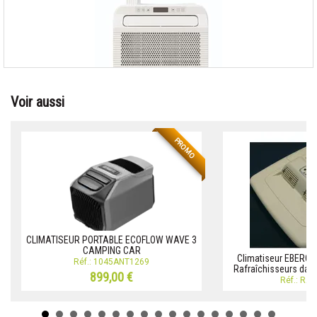
Voir aussi
PROMO
CLIMATISEUR PORTABLE ECOFLOW WAVE 3
CAMPING CAR
Climatiseur EBERCO
Réf.: 1045ANT1269
Rafraîchisseurs dai
899,00 €
Réf.: RA