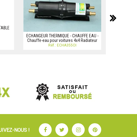
suiv
TABLE
CLIMATISEUR
ECHANGEUR THERMIQUE - CHAUFFE EAU -
CHALEUR - 
Chauffe-eau pour voitures 4x4 Radiateur
CAMPI
Réf.: ECHA355OI
Facebook
Twitter
Instagram
Pinterest
UIVEZ-NOUS !