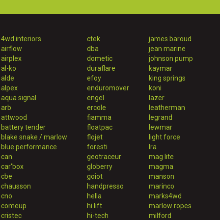
4wd interiors
ctek
james baroud
airflow
dba
jean marine
airplex
dometic
johnson pump
al-ko
duraflare
kaymar
alde
efoy
king springs
alpex
enduromover
koni
aqua signal
engel
lazer
arb
ercole
leatherman
attwood
fiamma
legrand
battery tender
floatpac
lewmar
blake snake / marlow
flojet
light force
blue performance
foresti
lra
can
geotraceur
mag lite
car'box
globerry
magma
cbe
goiot
manson
chausson
handpresso
marinco
cno
hella
marks4wd
comeup
hi lift
marlow ropes
cristec
hi-tech
milford