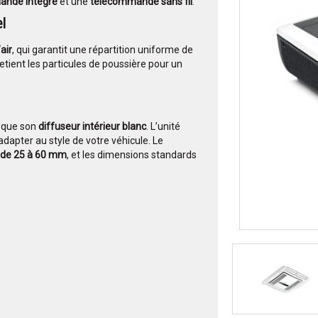
nde intégré
et une
télécommande sans fil
.
el
air
, qui garantit une répartition uniforme de
etient les particules de poussière pour un
 que son
diffuseur intérieur blanc
. L’unité
’adapter au style de votre véhicule. Le
t de 25 à 60 mm
, et les dimensions standards