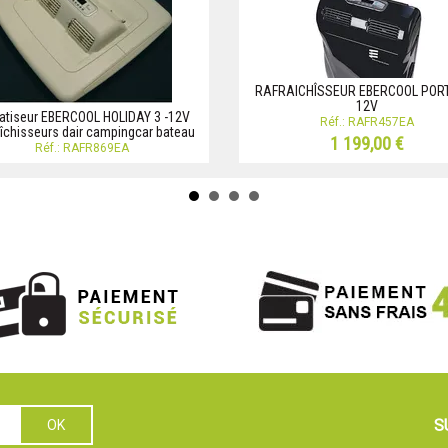
RAFRAICHÎSSEUR EBERCOOL POR
12V
atiseur EBERCOOL HOLIDAY 3 -12V
Réf.: RAFR457EA
îchisseurs dair campingcar bateau
1 199,00 €
Réf.: RAFR869EA
S