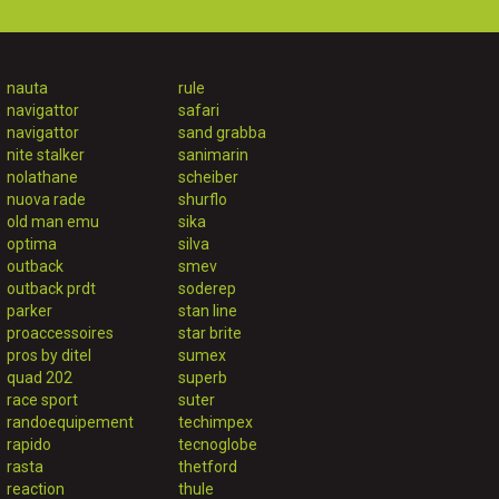
nauta
rule
navigattor
safari
navigattor
sand grabba
nite stalker
sanimarin
nolathane
scheiber
nuova rade
shurflo
old man emu
sika
optima
silva
outback
smev
outback prdt
soderep
parker
stan line
proaccessoires
star brite
pros by ditel
sumex
quad 202
superb
race sport
suter
randoequipement
techimpex
rapido
tecnoglobe
rasta
thetford
reaction
thule