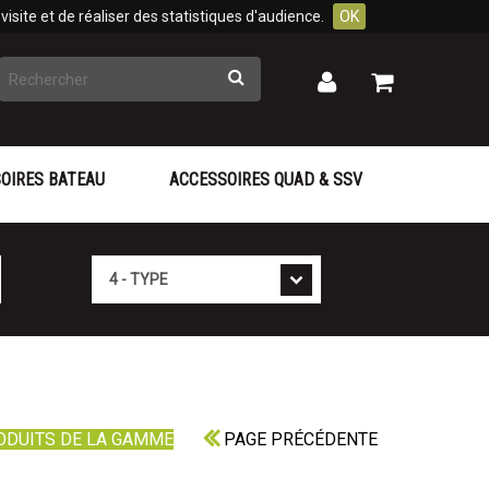
isite et de réaliser des statistiques d'audience.
OK
Rechercher
Mon
Mon
panier
compte
OIRES BATEAU
ACCESSOIRES QUAD & SSV
Type
ODUITS DE LA GAMME
PAGE PRÉCÉDENTE