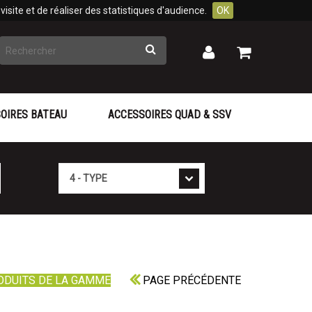
isite et de réaliser des statistiques d'audience.
OK
Rechercher
Mon
Mon
panier
compte
OIRES BATEAU
ACCESSOIRES QUAD & SSV
Type
ODUITS DE LA GAMME
PAGE PRÉCÉDENTE