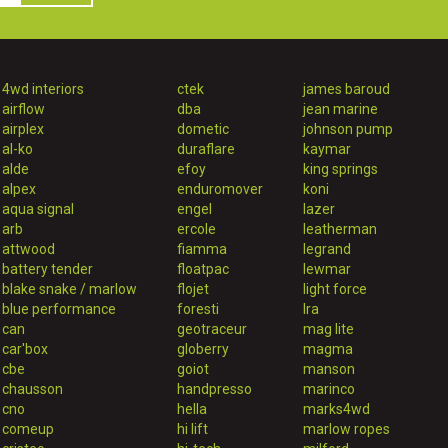
4wd interiors
ctek
james baroud
airflow
dba
jean marine
airplex
dometic
johnson pump
al-ko
duraflare
kaymar
alde
efoy
king springs
alpex
enduromover
koni
aqua signal
engel
lazer
arb
ercole
leatherman
attwood
fiamma
legrand
battery tender
floatpac
lewmar
blake snake / marlow
flojet
light force
blue performance
foresti
lra
can
geotraceur
mag lite
car'box
globerry
magma
cbe
goiot
manson
chausson
handpresso
marinco
cno
hella
marks4wd
comeup
hi lift
marlow ropes