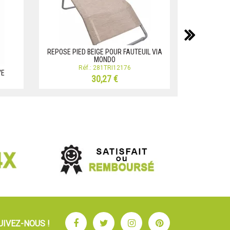
suiv
REPOSE PIED BEIGE POUR FAUTEUIL VIA
MONDO
Fauteuil c
Réf.: 281TRI12176
R
VE
30,27 €
Facebook
Twitter
Instagram
Pinterest
UIVEZ-NOUS !