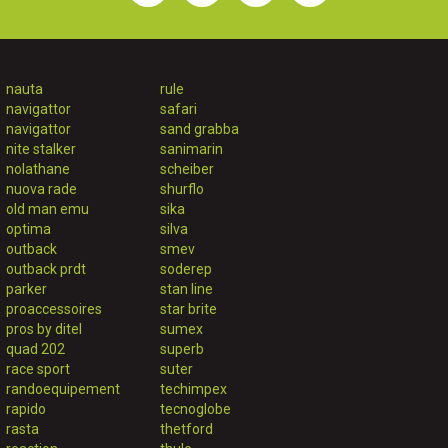
nauta
rule
navigattor
safari
navigattor
sand grabba
nite stalker
sanimarin
nolathane
scheiber
nuova rade
shurflo
old man emu
sika
optima
silva
outback
smev
outback prdt
soderep
parker
stan line
proaccessoires
star brite
pros by ditel
sumex
quad 202
superb
race sport
suter
randoequipement
techimpex
rapido
tecnoglobe
rasta
thetford