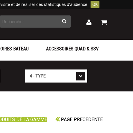
isite et de réaliser des statistiques d'audience.
OK
Rechercher
Mon
Mon
panier
compte
OIRES BATEAU
ACCESSOIRES QUAD & SSV
Type
ODUITS DE LA GAMME
PAGE PRÉCÉDENTE