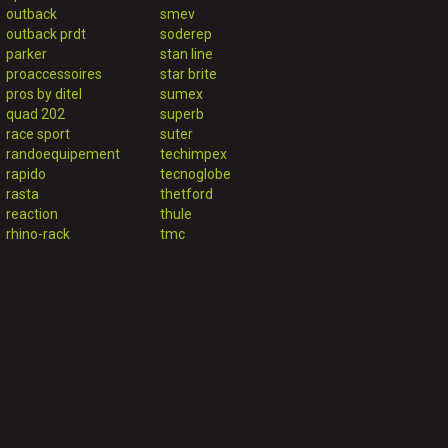
outback
smev
outback prdt
soderep
parker
stan line
proaccessoires
star brite
pros by ditel
sumex
quad 202
superb
race sport
suter
randoequipement
techimpex
rapido
tecnoglobe
rasta
thetford
reaction
thule
rhino-rack
tmc