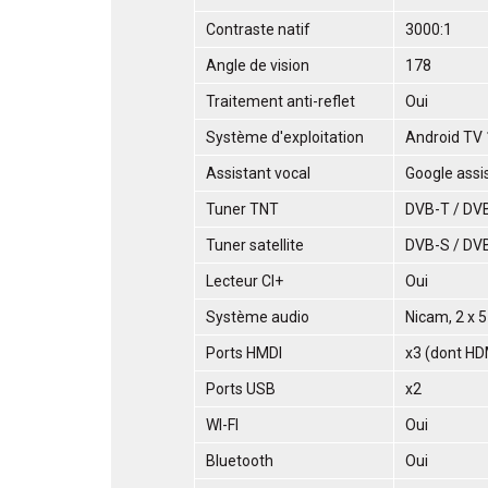
Contraste natif
3000:1
Angle de vision
178
Traitement anti-reflet
Oui
Système d'exploitation
Android TV 1
Assistant vocal
Google assi
Tuner TNT
DVB-T / DV
Tuner satellite
DVB-S / DV
Lecteur CI+
Oui
Système audio
Nicam, 2 x 
Ports HMDI
x3 (dont HD
Ports USB
x2
WI-FI
Oui
Bluetooth
Oui