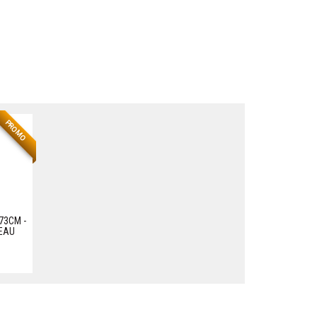
PROMO
73CM -
EAU