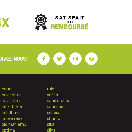
Facebook
Twitter
Instagram
Pinterest
UIVEZ-NOUS !
nauta
rule
navigattor
safari
navigattor
sand grabba
nite stalker
sanimarin
nolathane
scheiber
nuova rade
shurflo
old man emu
sika
optima
silva