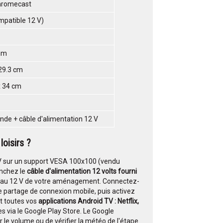
Chromecast
mpatible 12 V)
mm
 29.3 cm
x 34 cm
e + câble d'alimentation 12 V
loisirs
?
a TV sur un support VESA 100x100 (vendu
nchez le
câble d'alimentation 12 volts fourni
seau 12 V de votre aménagement. Connectez-
e partage de connexion mobile, puis activez
t toutes vos
applications Android TV : Netflix,
es via le Google Play Store. Le Google
le volume ou de vérifier la météo de l'étape