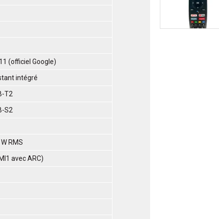
1 (officiel Google)
stant intégré
B-T2
B-S2
5 W RMS
MI1 avec ARC)