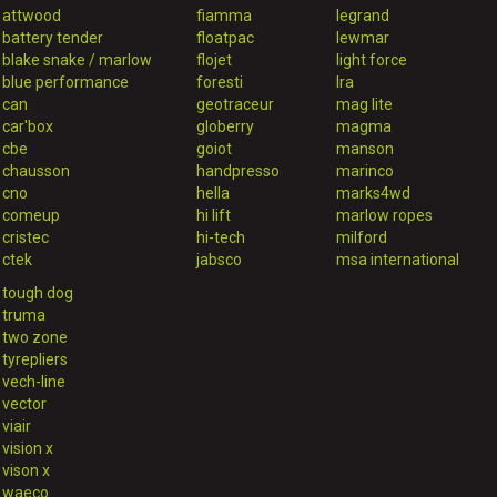
attwood
fiamma
legrand
battery tender
floatpac
lewmar
blake snake / marlow
flojet
light force
blue performance
foresti
lra
can
geotraceur
mag lite
car'box
globerry
magma
cbe
goiot
manson
chausson
handpresso
marinco
cno
hella
marks4wd
comeup
hi lift
marlow ropes
cristec
hi-tech
milford
ctek
jabsco
msa international
tough dog
truma
two zone
tyrepliers
vech-line
vector
viair
vision x
vison x
waeco