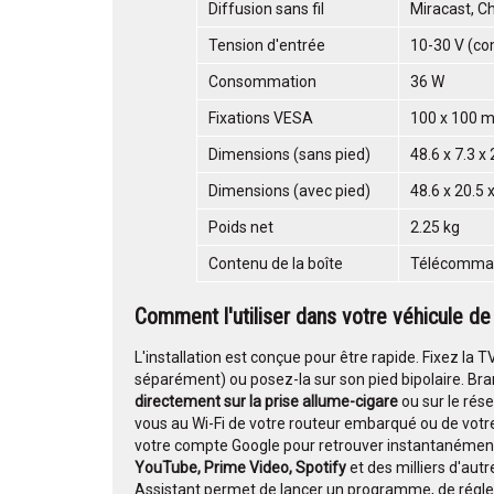
Diffusion sans fil
Miracast, 
Tension d'entrée
10-30 V (co
Consommation
36 W
Fixations VESA
100 x 100 
Dimensions (sans pied)
48.6 x 7.3 x
Dimensions (avec pied)
48.6 x 20.5 
Poids net
2.25 kg
Contenu de la boîte
Télécommand
Comment l'utiliser dans votre
véhicule de 
L'installation est conçue pour être rapide. Fixez l
séparément) ou posez-la sur son pied bipolaire. Bra
directement sur la prise allume-cigare
ou sur le ré
vous au Wi-Fi de votre routeur embarqué ou de votr
votre compte Google pour retrouver instantanémen
YouTube, Prime Video, Spotify
et des milliers d'autr
Assistant permet de lancer un programme, de régler 