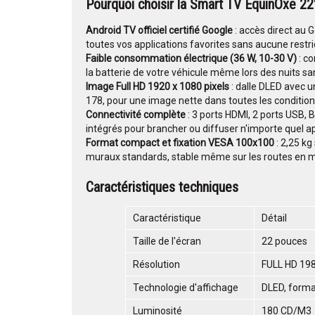
Pourquoi choisir la Smart TV EquinOxe 22
Android TV officiel certifié Google
: accès direct au 
toutes vos applications favorites sans aucune restri
Faible consommation électrique (36 W, 10-30 V)
: co
la batterie de votre véhicule même lors des nuits 
Image Full HD 1920 x 1080 pixels
: dalle DLED avec u
178, pour une image nette dans toutes les condition
Connectivité complète
: 3 ports HDMI, 2 ports USB, 
intégrés pour brancher ou diffuser n'importe quel a
Format compact et fixation VESA 100x100
: 2,25 kg
muraux standards, stable même sur les routes en m
Caractéristiques techniques
Caractéristique
Détail
Taille de l'écran
22 pouces
Résolution
FULL HD 198
Technologie d'affichage
DLED, forma
Luminosité
180 CD/M3