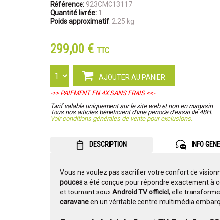
Référence:
923CMC13117
Quantité livrée:
1
Poids approximatif:
2.25 kg
299,00 €
TTC
AJOUTER AU PANIER
->> PAIEMENT EN 4X SANS FRAIS <<-
Tarif valable uniquement sur le site web et non en magasin
Tous nos articles bénéficient d'une période d'essai de 48H.
Voir conditions générales de vente pour exclusions.
DESCRIPTION
INFO GEN
Vous ne voulez pas sacrifier votre confort de vision
pouces
a été conçue pour répondre exactement à c
et tournant sous
Android TV officiel
, elle transforme
caravane
en un véritable centre multimédia embarq