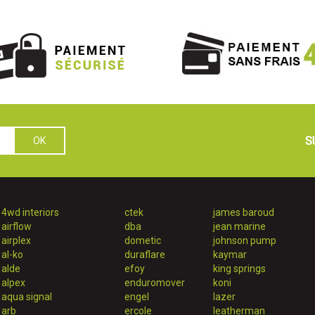
S
4wd interiors
ctek
james baroud
airflow
dba
jean marine
airplex
dometic
johnson pump
al-ko
duraflare
kaymar
alde
efoy
king springs
alpex
enduromover
koni
aqua signal
engel
lazer
arb
ercole
leatherman