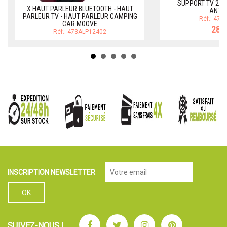
SUPPORT TV 2 B
X HAUT PARLEUR BLUETOOTH - HAUT
ANTA
PARLEUR TV - HAUT PARLEUR CAMPING
Réf.: 47
CAR MOOVE
28,9
Réf.: 473ALP12402
INSCRIPTION NEWSLETTER
Facebook
Twitter
Instagram
Pinterest
SUIVEZ-NOUS !