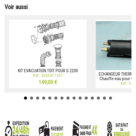
Voir aussi
KIT EVACUATION TOIT POUR S 2200
ECHANGEUR THERMIQU
Réf.: 465EA11507
Chauffe-eau pour voi
149,00 €
Réf.: EC