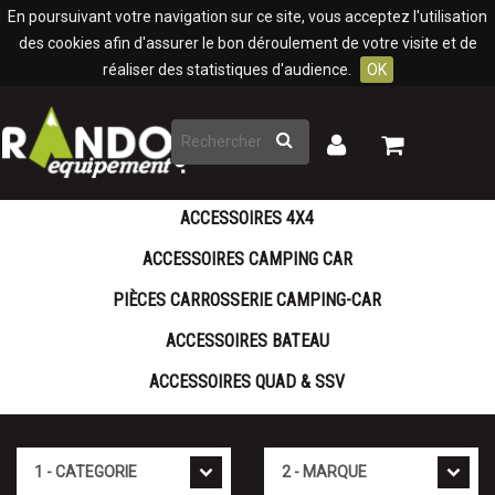
Panneau de gestion des cookies
En poursuivant votre navigation sur ce site, vous acceptez l'utilisation
des cookies afin d'assurer le bon déroulement de votre visite et de
réaliser des statistiques d'audience.
OK
Rechercher
Mon
Mon
panier
compte
ACCESSOIRES 4X4
ACCESSOIRES CAMPING CAR
PIÈCES CARROSSERIE CAMPING-CAR
ACCESSOIRES BATEAU
ACCESSOIRES QUAD & SSV
Cat�gorie
Marque