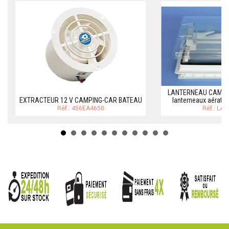
LANTERNEAU CAMPI
EXTRACTEUR 12 V CAMPING-CAR BATEAU
lanterneaux aérati
Réf.: 456EA4650
Réf.: LA