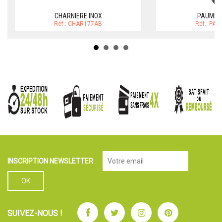
CHARNIERE INOX
PAUMELL
Réf.: CHAR177AB
Réf.: PA
INSCRIPTION NEWSLETTER
Facebook
Twitter
Instagram
Pinterest
SUIVEZ-NOUS !