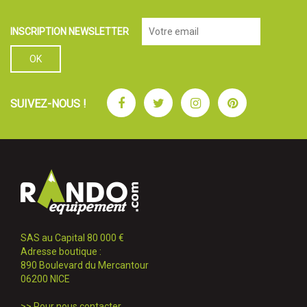
INSCRIPTION NEWSLETTER
Facebook
Twitter
Instagram
Pinterest
SUIVEZ-NOUS !
SAS au Capital 80 000 €
Adresse boutique :
890 Boulevard du Mercantour
06200 NICE
>>
Pour nous contacter