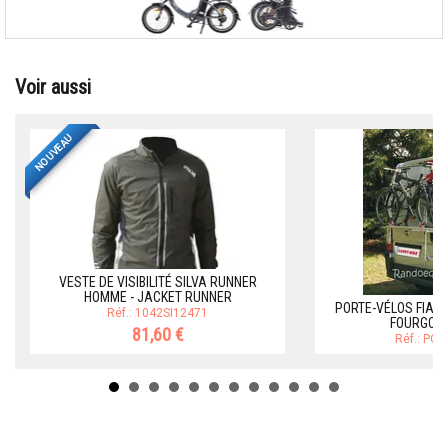
Voir aussi
NOUVEAU
VESTE DE VISIBILITÉ SILVA RUNNER
HOMME - JACKET RUNNER
PORTE-VÉLOS FIAM
Réf.: 1042SI12471
FOURGONS
81,60 €
Réf.: PO