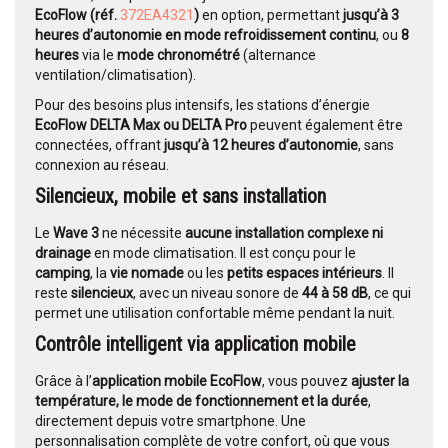
EcoFlow (réf.
372EA4321
)
en option, permettant
jusqu’à 3
heures d’autonomie en mode refroidissement continu
, ou
8
heures
via le
mode chronométré
(alternance
ventilation/climatisation).
Pour des besoins plus intensifs, les stations d’énergie
EcoFlow DELTA Max ou DELTA Pro
peuvent également être
connectées, offrant
jusqu’à 12 heures d’autonomie
, sans
connexion au réseau.
Silencieux, mobile et sans installation
Le
Wave 3
ne nécessite
aucune installation complexe ni
drainage
en mode climatisation. Il est conçu pour le
camping
, la
vie nomade
ou les
petits espaces intérieurs
. Il
reste
silencieux
, avec un niveau sonore de
44 à 58 dB
, ce qui
permet une utilisation confortable même pendant la nuit.
Contrôle intelligent via application mobile
Grâce à l’
application mobile EcoFlow
, vous pouvez
ajuster la
température, le mode de fonctionnement et la durée
,
directement depuis votre smartphone. Une
personnalisation complète de votre confort, où que vous