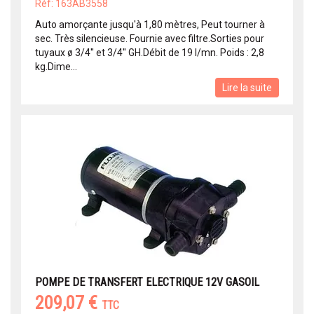
Réf: 163AB3558
Auto amorçante jusqu'à 1,80 mètres, Peut tourner à
sec. Très silencieuse. Fournie avec filtre.Sorties pour
tuyaux ø 3/4'' et 3/4'' GH.Débit de 19 l/mn. Poids : 2,8
kg.Dime...
Lire la suite
POMPE DE TRANSFERT ELECTRIQUE 12V GASOIL
209,07 €
TTC