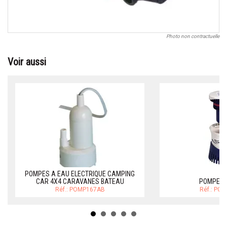
Photo non contractuelle
Voir aussi
POMPES A EAU ELECTRIQUE CAMPING
CAR 4X4 CARAVANES BATEAU
POMPES 
Réf.: POMP167AB
Réf.: PO