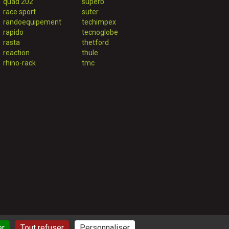
quad 202
superb
race sport
suter
randoequipement
techimpex
rapido
tecnoglobe
rasta
thetford
reaction
thule
rhino-rack
tmc
er
Tout refuser
Personnaliser