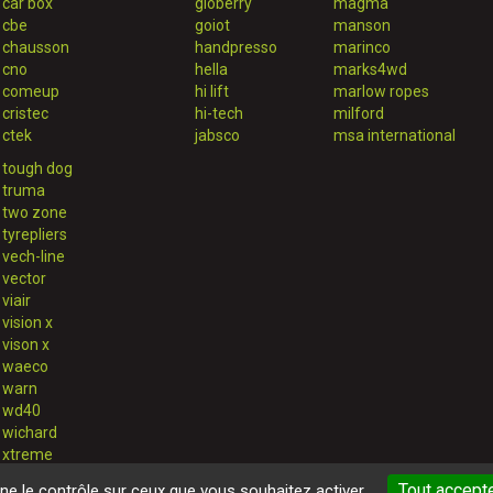
car'box
globerry
magma
cbe
goiot
manson
chausson
handpresso
marinco
cno
hella
marks4wd
comeup
hi lift
marlow ropes
cristec
hi-tech
milford
ctek
jabsco
msa international
tough dog
truma
two zone
tyrepliers
vech-line
vector
viair
vision x
vison x
waeco
warn
wd40
wichard
xtreme
Tout accept
nne le contrôle sur ceux que vous souhaitez activer