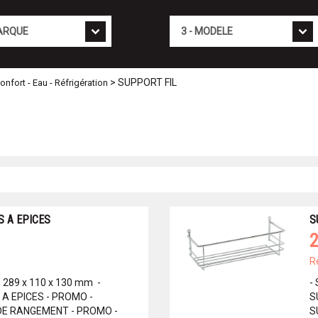
Mod�le
> SUPPORT FIL
fort - Eau - Réfrigération
S A EPICES
S
2
R
: 289 x 110 x 130 mm -
-
 A EPICES - PROMO -
S
 DE RANGEMENT - PROMO -
S