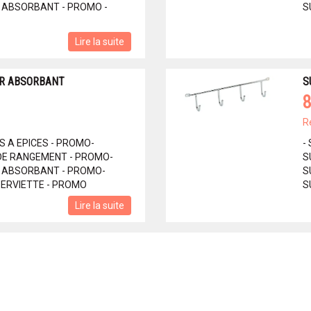
R ABSORBANT - PROMO -
S
Lire la suite
ER ABSORBANT
S
8
R
ES A EPICES - PROMO-
-
 DE RANGEMENT - PROMO-
S
R ABSORBANT - PROMO-
S
SERVIETTE - PROMO
S
Lire la suite