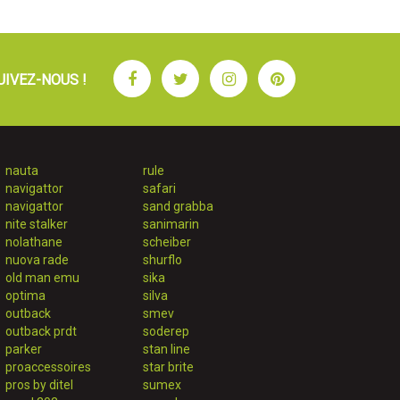
Facebook
Twitter
Instagram
Pinterest
UIVEZ-NOUS !
nauta
rule
navigattor
safari
navigattor
sand grabba
nite stalker
sanimarin
nolathane
scheiber
nuova rade
shurflo
old man emu
sika
optima
silva
outback
smev
outback prdt
soderep
parker
stan line
proaccessoires
star brite
pros by ditel
sumex