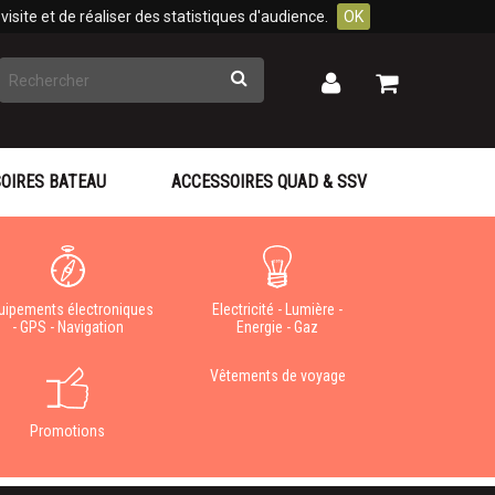
isite et de réaliser des statistiques d'audience.
OK
Rechercher
Mon
Mon
panier
compte
OIRES BATEAU
ACCESSOIRES QUAD & SSV
uipements électroniques
Electricité - Lumière -
- GPS - Navigation
Energie - Gaz
Vêtements de voyage
Promotions