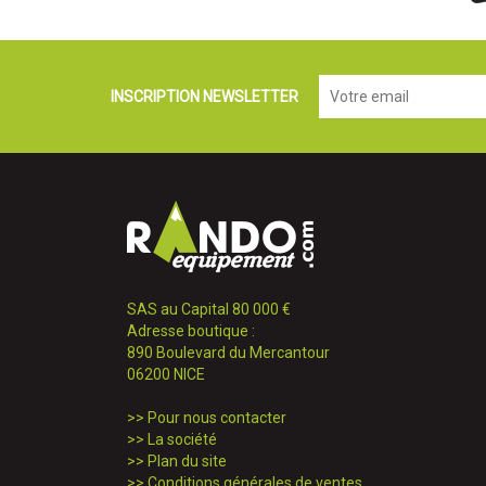
INSCRIPTION NEWSLETTER
SAS au Capital 80 000 €
Adresse boutique :
890 Boulevard du Mercantour
06200 NICE
>>
Pour nous contacter
>>
La société
>>
Plan du site
>>
Conditions générales de ventes