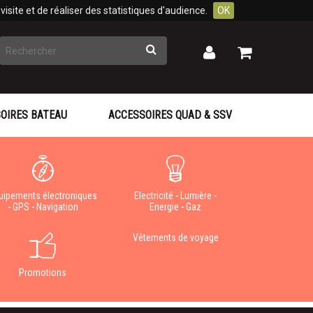
isite et de réaliser des statistiques d'audience.
OK
Rechercher
Mon
Mon
panier
compte
OIRES BATEAU
ACCESSOIRES QUAD & SSV
uipements électroniques
Electricité - Lumière -
- GPS - Navigation
Energie - Gaz
Vêtements de voyage
Promotions