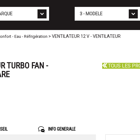
Mod�le
> VENTILATEUR 12 V - VENTILATEUR
fort - Eau - Réfrigération
R TURBO FAN -
TOUS LES PR
ARE
SEIL
INFO GENERALE