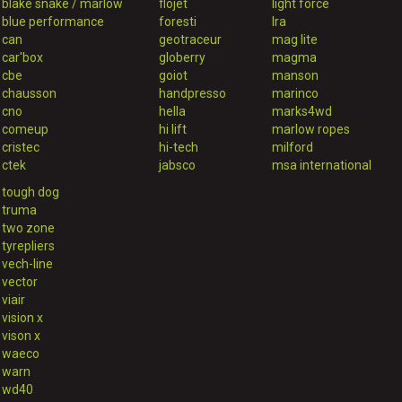
blake snake / marlow
flojet
light force
blue performance
foresti
lra
can
geotraceur
mag lite
car'box
globerry
magma
cbe
goiot
manson
chausson
handpresso
marinco
cno
hella
marks4wd
comeup
hi lift
marlow ropes
cristec
hi-tech
milford
ctek
jabsco
msa international
tough dog
truma
two zone
tyrepliers
vech-line
vector
viair
vision x
vison x
waeco
warn
wd40