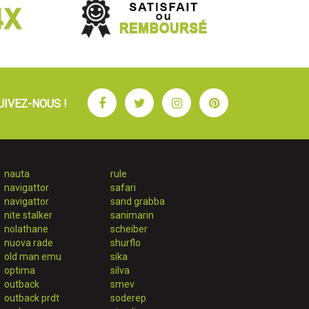
Facebook
Twitter
Instagram
Pinterest
UIVEZ-NOUS !
nauta
rule
navigattor
safari
navigattor
sand grabba
nite stalker
sanimarin
nolathane
scheiber
nuova rade
shurflo
old man emu
sika
optima
silva
outback
smev
outback prdt
soderep