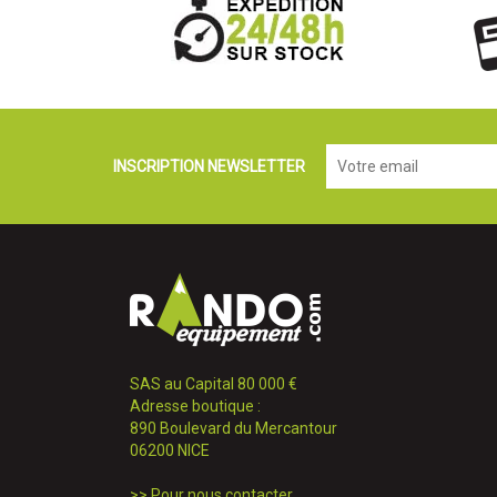
INSCRIPTION NEWSLETTER
SAS au Capital 80 000 €
Adresse boutique :
890 Boulevard du Mercantour
06200 NICE
>>
Pour nous contacter