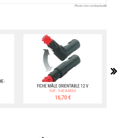
Photo non contractuelle
suiv
ME-
SOCLE ALLUM
FICHE MÂLE ORIENTABLE 12 V
Réf.: 54EA4854
16,70 €