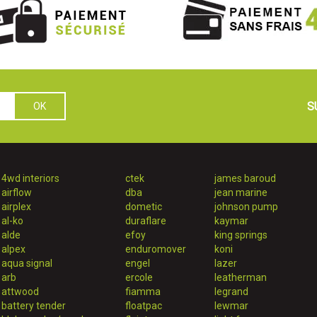
S
4wd interiors
ctek
james baroud
airflow
dba
jean marine
airplex
dometic
johnson pump
al-ko
duraflare
kaymar
alde
efoy
king springs
alpex
enduromover
koni
aqua signal
engel
lazer
arb
ercole
leatherman
attwood
fiamma
legrand
battery tender
floatpac
lewmar