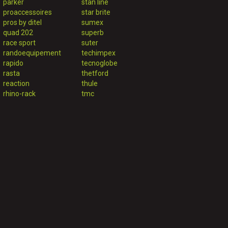
parker
stan line
proaccessoires
star brite
pros by ditel
sumex
quad 202
superb
race sport
suter
randoequipement
techimpex
rapido
tecnoglobe
rasta
thetford
reaction
thule
rhino-rack
tmc