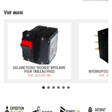
Voir aussi
DISJONCTEURS ''ROCKER'' BIPOLAIRE
POUR TABLEAU PROS
INTERRUPTEUR
Réf.: DISJ581AB
Réf.: IN