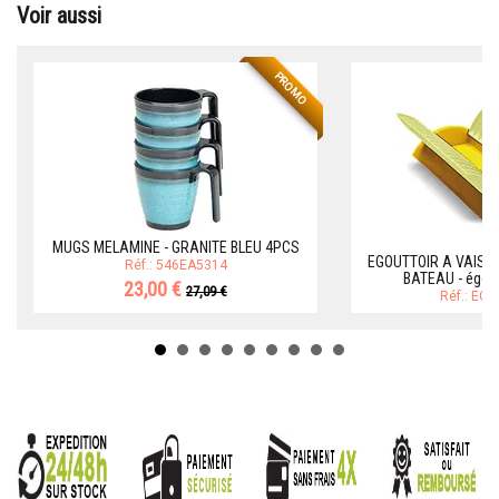
Voir aussi
PROMO
MUGS MELAMINE - GRANITE BLEU 4PCS
EGOUTTOIR A VAISS
Réf.: 546EA5314
BATEAU - égout
23,00 €
27,09 €
Réf.: EG