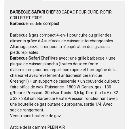
BARBECUE SAFARI CHEF 30
CADAC POUR CUIRE, ROTIR,
GRILLER ET FRIRE
Barbecue
modèle
compact
.
Barbecue à gaz compact 4-en-1 pour cuire ou griller des
aliments grâce à 4 surfaces de cuisson interchangeables.
Allumage piezo, tiroir pour la récupération des graisses,
pieds repliables.
Barbecue Safari Chef
livré avec : une grille barbecue + une
plaque de cuisson plancha (toutes deux en fonte
d'aluminium pour une répartition rapide et homogène de la
chaleur et avec revêtement antiadhésif céramique
Greengrill) + un support de casserole + un couvercle qui peut
faire office de wok. Puissance : 1800 W. Conso. gaz : 130
g/heure. Pression : 30mBar. Poids : 3,6 kg. Dim. (L x l x H) : 32
x 32 x 38,8 cm. Barbecue Haute Pression fonctionnant avec
une bouteille de gaz butane ou propane, sortie 1/4. Avec
sac de rangement.
Vendu sans bouteille de gaz
Article de la gamme PLEIN AIR