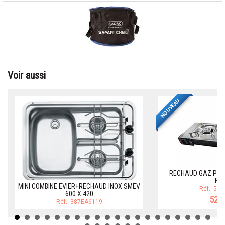
Voir aussi
NOUVEAU
RECHAUD GAZ POR
FE
MINI COMBINE EVIER+RECHAUD INOX SMEV
Réf.: 51
600 X 420
52,9
Réf.: 387EA6119