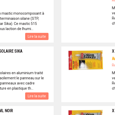
R
M
ve
 un mastic monocomposant à
R
terminaison silane (STP,
ch
ar Sika). Ce mastic 515
s laction de lhumi...
Lire la suite
SOLAIRE SIKA
X
R
laires en aluminium traité
M
acilement le panneau sur le
ve
ur panneaux avec cadre
R
ure en plastique th...
ch
Lire la suite
ML NOIR
X