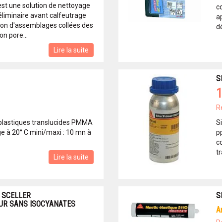
est une solution de nettoyage
c
éliminaire avant calfeutrage
ap
tion d'assemblages collées des
d
n pore...
Lire la suite
S
1
R
s plastiques translucides PMMA
S
 à 20° C mini/maxi : 10 mn à
p
c
tr
Lire la suite
 SCELLER
S
EUR SANS ISOCYANATES