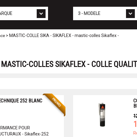
Mod�le
> MASTIC-COLLE SIKA - SIKAFLEX - mastic-colles Sikaflex -
nce
- MASTIC-COLLES SIKAFLEX - COLLE QUALI
PROMO
ECHNIQUE 252 BLANC
C
B
1
1
ORMANCE POUR
R
TURAUX - Sikaflex-252