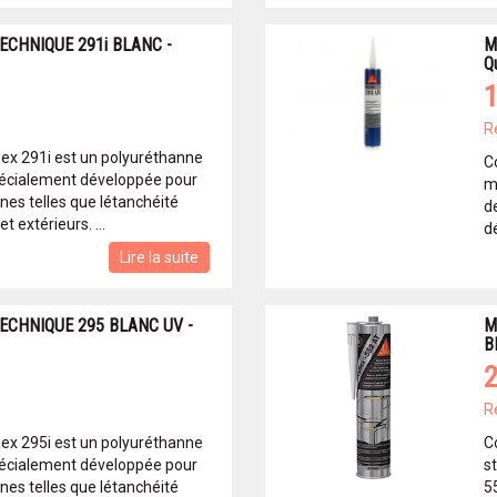
ECHNIQUE 291i BLANC -
M
Q
1
R
lex 291i est un polyuréthanne
C
cialement développée pour
m
nes telles que létanchéité
de
t extérieurs. ...
d
Lire la suite
ECHNIQUE 295 BLANC UV -
M
B
2
R
lex 295i est un polyuréthanne
C
cialement développée pour
s
nes telles que létanchéité
5