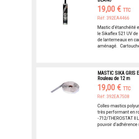
19,00 €
TTC
Réf: 392EA4466
Mastic d'étanchéité e
le Sikaflex 521 UV de 
de lanterneaux en c
aménagé. Cartouche 
MASTIC SIKA GRIS Ep
Rouleau de 12 m
19,00 €
TTC
Réf: 392EA7508
Colles-mastics pol
très performant en 
-712/THEROSTAT II L
pouvoir d'adhérence 