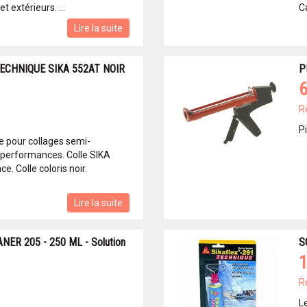
t extérieurs. ...
C
Lire la suite
ECHNIQUE SIKA 552AT NOIR
P
6
R
P
e pour collages semi-
 performances. Colle SIKA
. Colle coloris noir.
Lire la suite
ER 205 - 250 ML - Solution
S
1
R
L