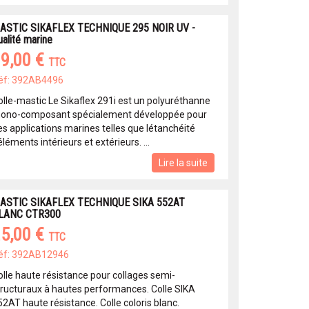
ASTIC SIKAFLEX TECHNIQUE 295 NOIR UV -
ualité marine
9,00 €
TTC
éf: 392AB4496
olle-mastic Le Sikaflex 291i est un polyuréthanne
ono-composant spécialement développée pour
s applications marines telles que létanchéité
éléments intérieurs et extérieurs. ...
Lire la suite
ASTIC SIKAFLEX TECHNIQUE SIKA 552AT
LANC CTR300
5,00 €
TTC
éf: 392AB12946
olle haute résistance pour collages semi-
tructuraux à hautes performances. Colle SIKA
52AT haute résistance. Colle coloris blanc.