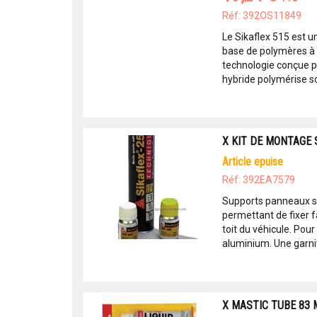
Réf: 392OS11849
Le Sikaflex 515 est
base de polymères à 
technologie conçue p
hybride polymérise sou
X KIT DE MONTAGE 
article epuise
Réf: 392EA7579
Supports panneaux so
permettant de fixer f
toit du véhicule. Po
aluminium. Une garnit
X MASTIC TUBE 83 