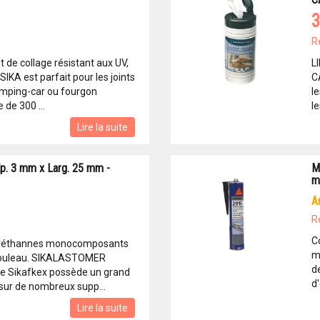
3
R
t de collage résistant aux UV,
L
SIKA est parfait pour les joints
C
amping-car ou fourgon
le
de 300 ...
le
Lire la suite
. 3 mm x Larg. 25 mm -
M
m
R
C
yuréthannes monocomposants
m
rouleau. SIKALASTOMER
d
e Sikafkex possède un grand
d'
sur de nombreux supp...
Lire la suite