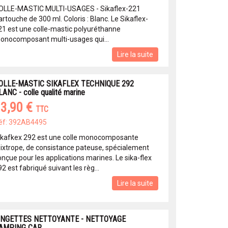
OLLE-MASTIC MULTI-USAGES - Sikaflex-221
rtouche de 300 ml. Coloris : Blanc. Le Sikaflex-
21 est une colle-mastic polyuréthanne
onocomposant multi-usages qui...
Lire la suite
OLLE-MASTIC SIKAFLEX TECHNIQUE 292
LANC - colle qualité marine
3,90 €
TTC
éf: 392AB4495
ikafkex 292 est une colle monocomposante
hixtrope, de consistance pateuse, spécialement
onçue pour les applications marines. Le sika-flex
2 est fabriqué suivant les règ...
Lire la suite
INGETTES NETTOYANTE - NETTOYAGE
AMPING CAR