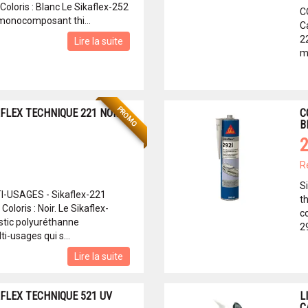
oloris : Blanc Le Sikaflex-252
C
monocomposant thi...
Ca
2
Lire la suite
m
PROMO
FLEX TECHNIQUE 221 NOIR
C
B
2
R
S
-USAGES - Sikaflex-221
t
oloris : Noir. Le Sikaflex-
c
stic polyuréthanne
29
-usages qui s...
Lire la suite
FLEX TECHNIQUE 521 UV
L
C