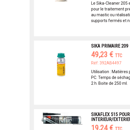
Le Sika-Cleaner 205 
pour le traitement pr
au mastic ou réalisa
supports fermés et no
SIKA PRIMAIRE 209
49,23 €
TTC
Réf: 392AB4497
Utilisation : Matière
PC. Temps de séchage
2 h. Boite de 250 ml.
SIKAFLEX 515 POUR
INTERIEUR/EXTERI
19,24 €
TTC