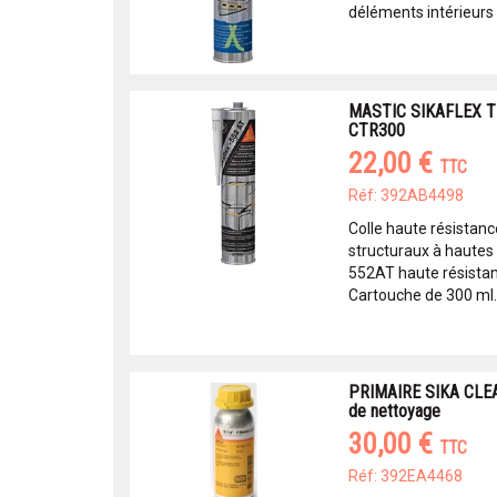
déléments intérieurs e
MASTIC SIKAFLEX T
CTR300
22,00 €
TTC
Réf: 392AB4498
Colle haute résistanc
structuraux à hautes
552AT haute résistance
Cartouche de 300 ml.
PRIMAIRE SIKA CLEAN
de nettoyage
30,00 €
TTC
Réf: 392EA4468