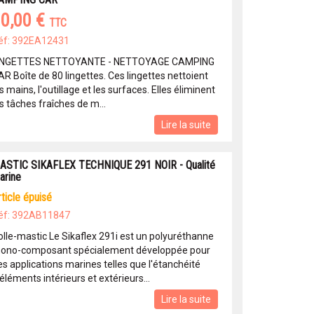
0,00 €
TTC
éf: 392EA12431
INGETTES NETTOYANTE - NETTOYAGE CAMPING
AR Boîte de 80 lingettes. Ces lingettes nettoient
s mains, l'outillage et les surfaces. Elles éliminent
s tâches fraîches de m...
Lire la suite
ASTIC SIKAFLEX TECHNIQUE 291 NOIR - Qualité
arine
article épuisé
éf: 392AB11847
olle-mastic Le Sikaflex 291i est un polyuréthanne
ono-composant spécialement développée pour
es applications marines telles que l'étanchéité
éléments intérieurs et extérieurs...
Lire la suite