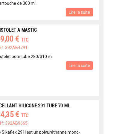
artouche de 300 ml.
Lire la suite
ISTOLET A MASTIC
9,00 €
TTC
éf: 392AB4791
istolet pour tube 280/310 ml
Lire la suite
CELLANT SILICONE 291 TUBE 70 ML
4,35 €
TTC
éf: 392AB9665
e Sikaflex 291i est un polyuréthanne mono-