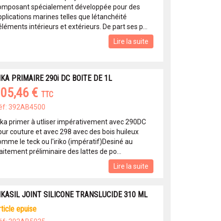
omposant spécialement développée pour des
plications marines telles que létanchéité
éléments intérieurs et extérieurs. De part ses p...
Lire la suite
IKA PRIMAIRE 290i DC BOITE DE 1L
05,46 €
TTC
éf: 392AB4500
ika primer à utliser impérativement avec 290DC
pur couture et avec 298 avec des bois huileux
omme le teck ou l'iriko (impératif)Desiné au
aitement préliminaire des lattes de po...
Lire la suite
IKASIL JOINT SILICONE TRANSLUCIDE 310 ML
article epuise