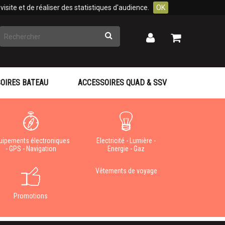
isite et de réaliser des statistiques d'audience.
OK
Rechercher
Mon
Mon
panier
compte
OIRES BATEAU
ACCESSOIRES QUAD & SSV
uipements électroniques
Electricité - Lumière -
- GPS - Navigation
Energie - Gaz
Vêtements de voyage
Promotions