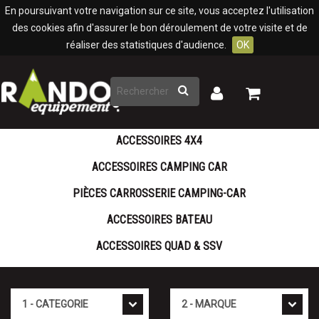
Panneau de gestion des cookies
En poursuivant votre navigation sur ce site, vous acceptez l'utilisation
des cookies afin d'assurer le bon déroulement de votre visite et de
réaliser des statistiques d'audience.
OK
Rechercher
Mon
Mon
panier
compte
ACCESSOIRES 4X4
ACCESSOIRES CAMPING CAR
PIÈCES CARROSSERIE CAMPING-CAR
ACCESSOIRES BATEAU
ACCESSOIRES QUAD & SSV
Catégorie
Marque