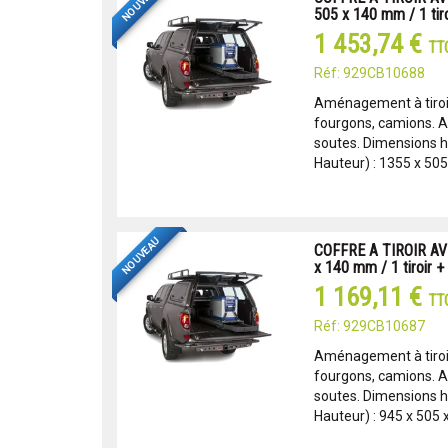
NOUVEAU
505 x 140 mm / 1 tiro
1 453,74 €
TT
Réf: 929CB10688
Aménagement à tiroir
fourgons, camions. 
soutes. Dimensions ho
Hauteur) : 1355 x 505
NOUVEAU
COFFRE A TIROIR AV
x 140 mm / 1 tiroir + 
1 169,11 €
TT
Réf: 929CB10687
Aménagement à tiroir
fourgons, camions. 
soutes. Dimensions ho
Hauteur) : 945 x 505 