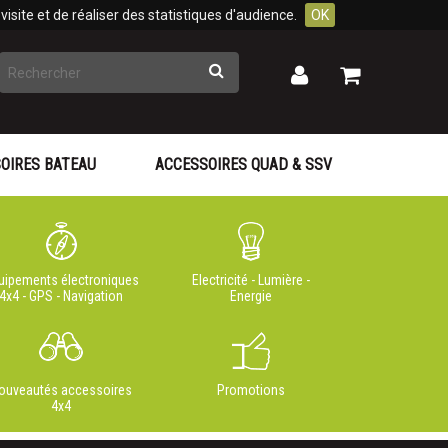
isite et de réaliser des statistiques d'audience.
OK
Rechercher
Mon
Mon
panier
compte
OIRES BATEAU
ACCESSOIRES QUAD & SSV
uipements électroniques
Electricité - Lumière -
4x4 - GPS - Navigation
Energie
ouveautés accessoires
Promotions
4x4