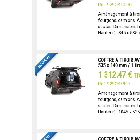
Réf: 929CB10691
Aménagement à tiroir
fourgons, camions. 
soutes. Dimensions ho
Hauteur) : 845 x 535 
NOUVEAU
COFFRE A TIROIR AV
535 x 140 mm / 1 tiro
1 312,47 €
TT
Réf: 929CB8907
Aménagement à tiroir
fourgons, camions. 
soutes. Dimensions ho
Hauteur) : 1045 x 535
COFFRE A TIROIR AV