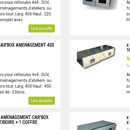
s pour véhicules 4x4 , SUV,
A
Aménagements d'ateliers. ou
f
s tout: Larg: 450 Haut.: 225
s
omplet avec...
P
Lire la suite
 CAR'BOX AMENAGEMENT 450
x
1
R
s pour véhicules 4x4 , SUV,
A
Aménagements d'ateliers. ou
f
s tout: Larg: 450 Haut.: 450
s
de- 2 blocs...
m
Lire la suite
RS AMENAGEMENT CAR'BOX
x
 TIROIRS + 1 COFFRE
x