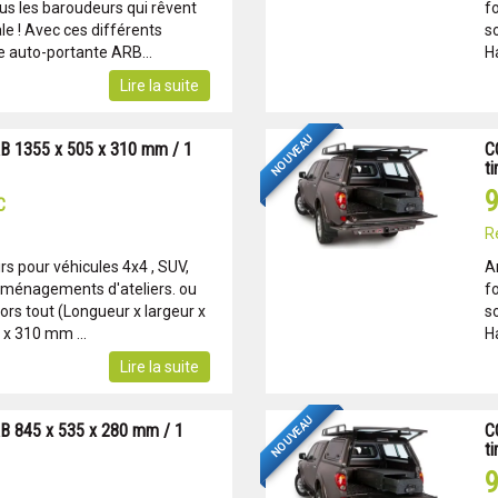
us les baroudeurs qui rêvent
f
e ! Avec ces différents
s
e auto-portante ARB...
H
Lire la suite
NOUVEAU
B 1355 x 505 x 310 mm / 1
C
ti
9
C
R
s pour véhicules 4x4 , SUV,
A
Aménagements d'ateliers. ou
f
rs tout (Longueur x largeur x
s
 x 310 mm ...
H
Lire la suite
NOUVEAU
B 845 x 535 x 280 mm / 1
C
ti
9