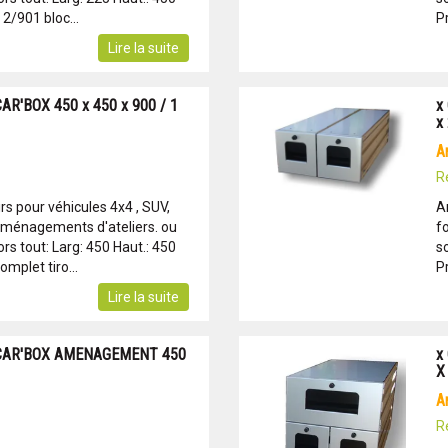
2/901 bloc...
P
Lire la suite
AR'BOX 450 x 450 x 900 / 1
x
x
R
s pour véhicules 4x4 , SUV,
A
Aménagements d'ateliers. ou
f
s tout: Larg: 450 Haut.: 450
s
mplet tiro...
P
Lire la suite
 CAR'BOX AMENAGEMENT 450
x
X
R