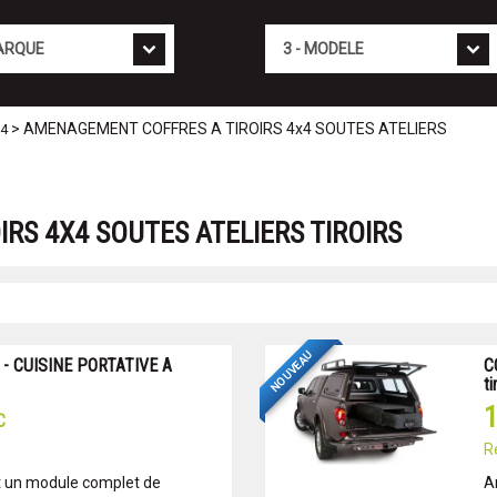
Mod�le
> AMENAGEMENT COFFRES A TIROIRS 4x4 SOUTES ATELIERS
X4
RS 4X4 SOUTES ATELIERS TIROIRS
NOUVEAU
- CUISINE PORTATIVE A
C
ti
1
C
R
t un module complet de
A