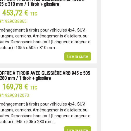
5 x 310 mm / 1 tiroir + glissière
 453,72 €
TTC
éf: 929CB8865
ménagement à tiroirs pour véhicules 4x4 , SUV,
ourgons, camions. Aménagements d'ateliers. ou
outes. Dimensions hors tout (Longueur x largeur x
auteur) : 1355 x 505 x 310 mm ...
Lire la suite
OFFRE A TIROIR AVEC GLISSIÈRE ARB 945 x 505
280 mm / 1 tiroir + glissière
 169,78 €
TTC
éf: 929CB12073
ménagement à tiroirs pour véhicules 4x4 , SUV,
ourgons, camions. Aménagements d'ateliers. ou
outes. Dimensions hors tout (Longueur x largeur x
auteur) : 945 x 505 x 280 mm ...
Lire la suite