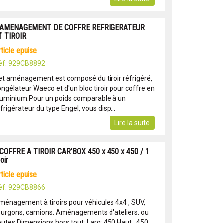
 AMENAGEMENT DE COFFRE REFRIGERATEUR
T TIROIR
article epuise
éf: 929CB8892
et aménagement est composé du tiroir réfrigéré,
ongélateur Waeco et d'un bloc tiroir pour coffre en
luminium.Pour un poids comparable à un
frigérateur du type Engel, vous disp...
Lire la suite
 COFFRE A TIROIR CAR'BOX 450 x 450 x 450 / 1
roir
article epuise
éf: 929CB8866
ménagement à tiroirs pour véhicules 4x4 , SUV,
ourgons, camions. Aménagements d'ateliers. ou
outes.Dimensions hors tout: Larg: 450 Haut.: 450