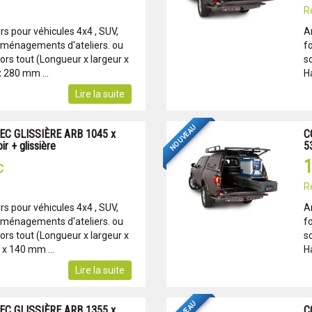
R
s pour véhicules 4x4 , SUV,
A
Aménagements d'ateliers. ou
f
rs tout (Longueur x largeur x
s
x 280 mm ...
H
Lire la suite
NOUVEAU
EC GLISSIÈRE ARB 1045 x
C
ir + glissière
53
1
C
R
s pour véhicules 4x4 , SUV,
A
Aménagements d'ateliers. ou
f
rs tout (Longueur x largeur x
s
 x 140 mm ...
H
Lire la suite
EC GLISSIÈRE ARB 1355 x
C