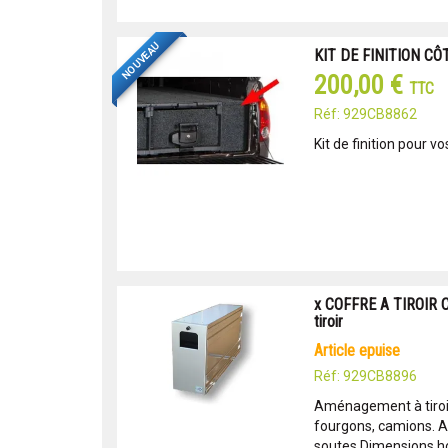
NOUVEAU
KIT DE FINITION CÔ
200,00 €
TTC
Réf: 929CB8862
Kit de finition pour vo
x COFFRE A TIROIR C
tiroir
article epuise
Réf: 929CB8896
Aménagement à tiroir
fourgons, camions. 
soutes.Dimensions hor