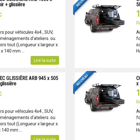
NOUVEAU
ir + glissière
50
1
C
R
s pour véhicules 4x4 , SUV,
A
Aménagements d'ateliers. ou
f
rs tout (Longueur x largeur x
s
 x 140 mm ...
H
Lire la suite
NOUVEAU
EC GLISSIÈRE ARB 945 x 505
C
glissière
x 
1
C
R
s pour véhicules 4x4 , SUV,
A
Aménagements d'ateliers. ou
f
rs tout (Longueur x largeur x
s
x 140 mm ...
H
Lire la suite