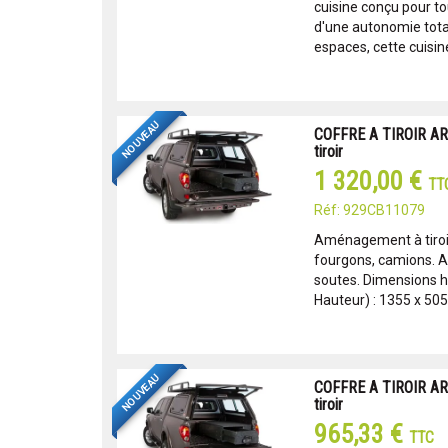
cuisine conçu pour to
d'une autonomie total
espaces, cette cuisin
NOUVEAU
COFFRE A TIROIR AR
tiroir
1 320,00 €
TT
Réf: 929CB11079
Aménagement à tiroir
fourgons, camions. 
soutes. Dimensions ho
Hauteur) : 1355 x 505
NOUVEAU
COFFRE A TIROIR AR
tiroir
965,33 €
TTC