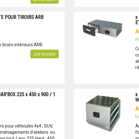
TE POUR TIROIRS ARB
x
E
R
s tiroirs intérieurs ARB
C
Lire la suite
c
a
ré
AR'BOX 225 x 450 x 900 / 1
x
ti
R
s pour véhicules 4x4 , SUV,
A
Aménagements d'ateliers. ou
f
s tout: Larg: 225 Haut.: 450
s