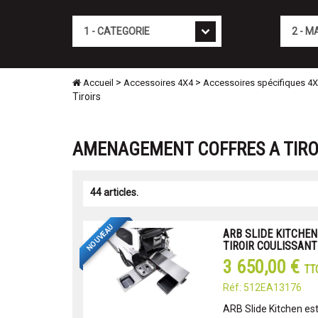
Cat�gorie
Marque
>
>
Accueil
Accessoires 4X4
Accessoires spécifiques 4
Tiroirs
AMENAGEMENT COFFRES A TIROI
44 articles.
NOUVEAU
ARB SLIDE KITCHEN 
TIROIR COULISSANT
3 650,00 €
TT
Réf: 512EA13176
ARB Slide Kitchen es