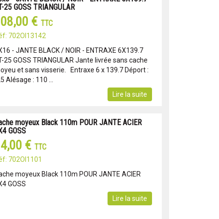
T-25 GOSS TRIANGULAR
08,00 €
TTC
éf: 702OI13142
X16 - JANTE BLACK / NOIR - ENTRAXE 6X139.7
T-25 GOSS TRIANGULAR Jante livrée sans cache
oyeu et sans visserie. Entraxe 6 x 139.7 Déport :
5 Alésage : 110 ...
Lire la suite
ache moyeux Black 110m POUR JANTE ACIER
X4 GOSS
4,00 €
TTC
éf: 702OI1101
ache moyeux Black 110m POUR JANTE ACIER
X4 GOSS
Lire la suite