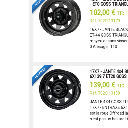
NOUVEAU
- ET0 GOSS TRIANG
102,00 €
TTC
Réf: 702OI13179
16X7 - JANTE BLACK 
ET-44 GOSS TRIANGUL
moyeu et sans visseri
0 Alésage : 110 ...
NOUVEAU
17X7 - JANTE 4x4 B
6X139.7 ET20 GOSS
139,00 €
TTC
Réf: 702OI13158
JANTE 4X4 GOSS TR
17X7 - ENTRAXE 6X13
est la roue Offroad l
n’est pas un hasard ! 