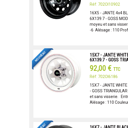
Réf: 702OI10902
16X5 - JANTE 4x4 B
6X139.7 - GOSS MODU
moyeu et sans visseri
-6 Alésage : 110 Prof :
NOUVEAU
15X7 - JANTE WHIT
6X139.7 - GOSS TR
92,00 €
TTC
Réf: 702OI6186
15X7 - JANTE WHITE
- GOSS TRIANGULAR 
et sans visserie. Entr
Alésage : 110 Couleur
16X7 - JANTE BLACK