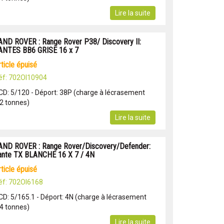
Lire la suite
AND ROVER : Range Rover P38/ Discovery II:
ANTES BB6 GRISE 16 x 7
article épuisé
éf: 702OI10904
CD: 5/120 - Déport: 38P (charge à lécrasement
.2 tonnes)
Lire la suite
AND ROVER : Range Rover/Discovery/Defender:
ante TX BLANCHE 16 X 7 / 4N
article épuisé
éf: 702OI6168
CD: 5/165.1 - Déport: 4N (charge à lécrasement
.4 tonnes)
Lire la suite