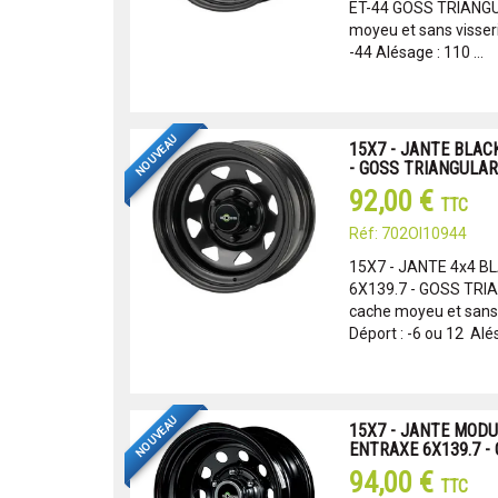
ET-44 GOSS TRIANGUL
moyeu et sans visseri
-44 Alésage : 110 ...
NOUVEAU
15X7 - JANTE BLACK
- GOSS TRIANGULAR
92,00 €
TTC
Réf: 702OI10944
15X7 - JANTE 4x4 B
6X139.7 - GOSS TRIA
cache moyeu et sans 
Déport : -6 ou 12 Alés
NOUVEAU
15X7 - JANTE MODU
ENTRAXE 6X139.7 -
94,00 €
TTC