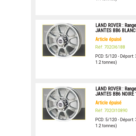
LAND ROVER : Range 
JANTES BB6 BLANCH
article épuisé
Réf: 702OI6188
PCD: 5/120 - Déport:
1.2 tonnes)
LAND ROVER : Range 
JANTES BB6 NOIRE 1
article épuisé
Réf: 702OI10890
PCD: 5/120 - Déport:
1.2 tonnes)