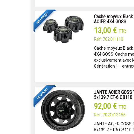
NOUVEAU
Cache moyeux Black
ACIER 4X4 GOSS
13,00 €
TTC
Réf: 702OI1110
Cache moyeux Black
4X4 GOSS Cache moy
exclusivement avec l
Génération II – entra
NOUVEAU
JANTE ACIER GOSS
5x139.7 ET-6 CB110
92,00 €
TTC
Réf: 702OI13156
JANTE ACIER GOSS 
5x139.7 ET-6 CB110 Tr