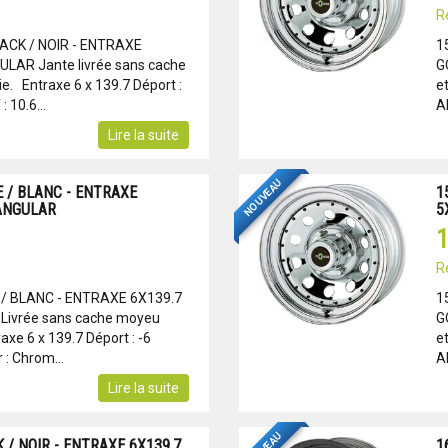
R
LACK / NOIR - ENTRAXE
1
LAR Jante livrée sans cache
G
e. Entraxe 6 x 139.7 Déport :
et
 10.6...
Al
Lire la suite
NOUVEAU
E / BLANC - ENTRAXE
1
IANGULAR
5
1
R
 / BLANC - ENTRAXE 6X139.7
1
Livrée sans cache moyeu
G
axe 6 x 139.7 Déport : -6
et
 : Chrom...
Al
Lire la suite
 / NOIR - ENTRAXE 6X139.7
1