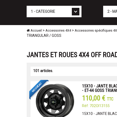
Cat�gorie
Marque
>
>
Accueil
Accessoires 4X4
Accessoires spécifiques 4
TRIANGULAR / GOSS
JANTES ET ROUES 4X4 OFF ROAD
101 articles.
NOUVEAU
15X10 - JANTE BLAC
- ET-44 GOSS TRIA
110,00 €
TTC
Réf: 702OI13155
15X10 - JANTE BLACK