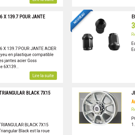
NOUVEAU
 6 X 139.7 POUR JANTE
E
3
R
E
 6 X 139.7 POUR JANTE ACIER
E
eu en plastique compatible
es jantes acier Goss
xe 6X139...
Lire la suite
 TRIANGULAR BLACK 7X15
J
R
P
1
TRIANGULAR BLACK 7X15
iangular Black est la roue