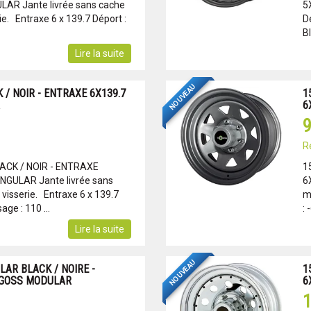
AR Jante livrée sans cache
5
e. Entraxe 6 x 139.7 Déport :
Dé
Bl
Lire la suite
NOUVEAU
 / NOIR - ENTRAXE 6X139.7
1
6
9
R
LACK / NOIR - ENTRAXE
1
NGULAR Jante livrée sans
6
visserie. Entraxe 6 x 139.7
m
age : 110 ...
: 
Lire la suite
NOUVEAU
LAR BLACK / NOIRE -
1
 GOSS MODULAR
6
1