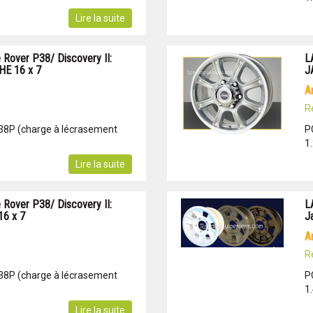
Lire la suite
Rover P38/ Discovery II:
L
E 16 x 7
J
R
 38P (charge à lécrasement
P
1
Lire la suite
Rover P38/ Discovery II:
L
6 x 7
J
R
 38P (charge à lécrasement
P
1
Lire la suite