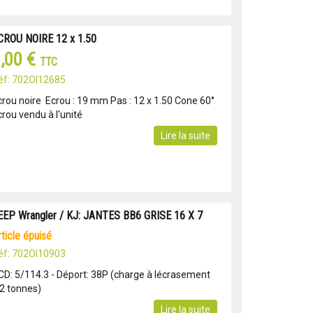
CROU NOIRE 12 x 1.50
,00 €
TTC
éf: 702OI12685
crou noire Ecrou : 19 mm Pas : 12 x 1.50 Cone 60°
crou vendu à l'unité
Lire la suite
EEP Wrangler / KJ: JANTES BB6 GRISE 16 X 7
article épuisé
éf: 702OI10903
CD: 5/114.3 - Déport: 38P (charge à lécrasement
.2 tonnes)
Lire la suite