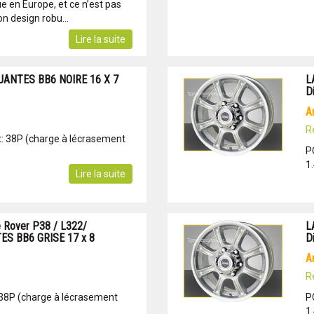
e en Europe, et ce n’est pas
n design robu...
Lire la suite
 JANTES BB6 NOIRE 16 X 7
L
D
R
: 38P (charge à lécrasement
P
1
Lire la suite
 Rover P38 / L322/
L
NTES BB6 GRISE 17 x 8
D
R
 38P (charge à lécrasement
P
1