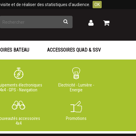
isite et de réaliser des statistiques d'audience.
OK
Rechercher
Mon
Mon
panier
compte
OIRES BATEAU
ACCESSOIRES QUAD & SSV
uipements électroniques
Electricité - Lumière -
4x4 - GPS - Navigation
Energie
ouveautés accessoires
Promotions
4x4