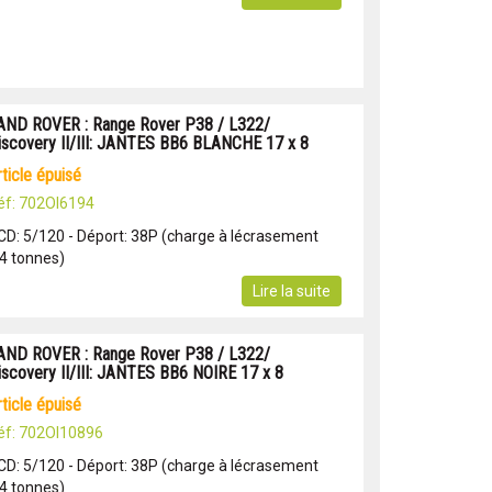
AND ROVER : Range Rover P38 / L322/
iscovery II/III: JANTES BB6 BLANCHE 17 x 8
article épuisé
éf: 702OI6194
CD: 5/120 - Déport: 38P (charge à lécrasement
.4 tonnes)
Lire la suite
AND ROVER : Range Rover P38 / L322/
iscovery II/III: JANTES BB6 NOIRE 17 x 8
article épuisé
éf: 702OI10896
CD: 5/120 - Déport: 38P (charge à lécrasement
.4 tonnes)