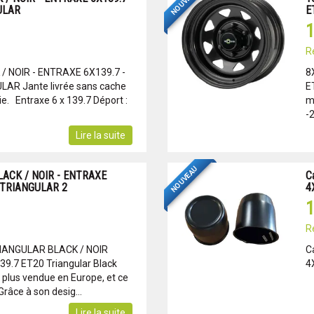
NOUVEAU
ULAR
E
1
R
/ NOIR - ENTRAXE 6X139.7 -
8
AR Jante livrée sans cache
E
e. Entraxe 6 x 139.7 Déport :
m
-2
Lire la suite
NOUVEAU
LACK / NOIR - ENTRAXE
C
 TRIANGULAR 2
4
1
R
IANGULAR BLACK / NOIR
C
9.7 ET20 Triangular Black
4
a plus vendue en Europe, et ce
Grâce à son desig...
Lire la suite