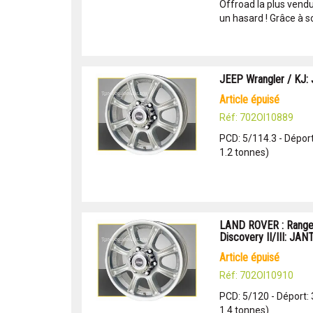
Offroad la plus vendu
un hasard ! Grâce à so
JEEP Wrangler / KJ:
article épuisé
Réf: 702OI10889
PCD: 5/114.3 - Déport
1.2 tonnes)
LAND ROVER : Range
Discovery II/III: JA
article épuisé
Réf: 702OI10910
PCD: 5/120 - Déport:
1.4 tonnes)