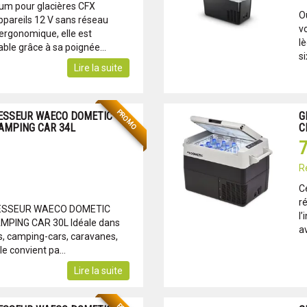
hium pour glacières CFX
O
pareils 12 V sans réseau
v
 ergonomique, elle est
l
ble grâce à sa poignée...
si
Lire la suite
PROMO
ESSEUR WAECO DOMETIC
G
CAMPING CAR 34L
C
7
R
C
r
ESSEUR WAECO DOMETIC
l’
MPING CAR 30L Idéale dans
a
irs, camping-cars, caravanes,
le convient pa...
Lire la suite