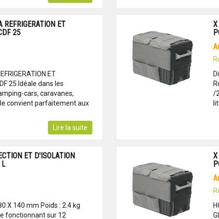
A REFRIGERATION ET
X
CDF 25
P
R
REFRIGERATION ET
D
F 25 Idéale dans les
R
 camping-cars, caravanes,
/
ille convient parfaitement aux
li
Lire la suite
CTION ET D'ISOLATION
X
 L
P
R
80 X 140 mm Poids : 2.4 kg
H
re fonctionnant sur 12
G