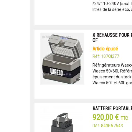
/24/110-240V (sauf le
litres de la série éco, 
X REHAUSSE POUR 
CF
article épuisé
Réf: 107OI277
Réfrigérateurs Wae
Waeco 50/60L Référen
épuisement du stock.
Waeco 50L et 60L gamme
BATTERIE PORTABLE
920,00 €
TTC
Réf: 843EA7643