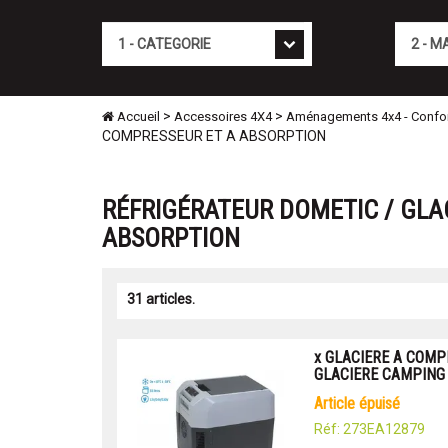
Cat�gorie
Marque
>
>
Accueil
Accessoires 4X4
Aménagements 4x4 - Confo
COMPRESSEUR ET A ABSORPTION
RÉFRIGÉRATEUR DOMETIC / GLA
ABSORPTION
31 articles.
x GLACIERE A COM
GLACIERE CAMPING
article épuisé
Réf: 273EA12879