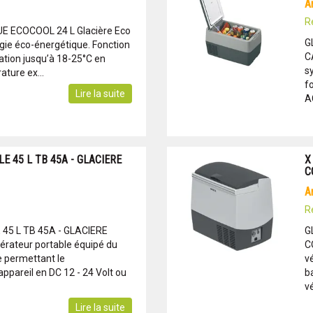
R
E ECOCOOL 24 L Glacière Eco
G
gie éco-énergétique. Fonction
C
ration jusqu’à 18-25°C en
s
ture ex...
f
Lire la suite
AC
E 45 L TB 45A - GLACIERE
X
C
R
45 L TB 45A - GLACIERE
G
rateur portable équipé du
C
 permettant le
v
ppareil en DC 12 - 24 Volt ou
b
vé
Lire la suite