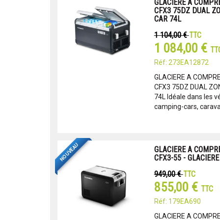
GLACIERE A COMPR
CFX3 75DZ DUAL ZO
CAR 74L
1 104,00 €
TTC
1 084,00 €
TT
Réf: 273EA12872
GLACIERE A COMPR
CFX3 75DZ DUAL ZO
74L Idéale dans les vé
camping-cars, caravan
NOUVEAU
GLACIERE A COMPR
CFX3-55 - GLACIER
949,00 €
TTC
855,00 €
TTC
Réf: 179EA690
GLACIERE A COMPR