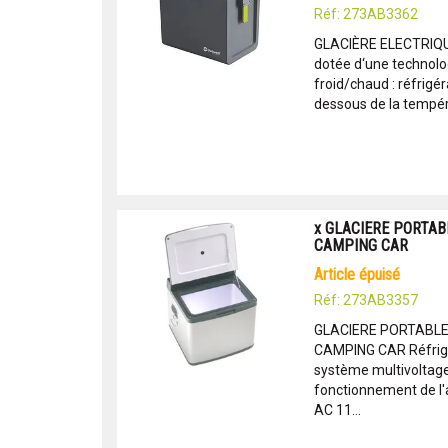
Réf: 273AB3362
GLACIÈRE ELECTRIQU
dotée d‘une technolo
froid/chaud : réfrigé
dessous de la tempéra
x GLACIERE PORTABL
CAMPING CAR
article épuisé
Réf: 273AB3357
GLACIERE PORTABLE 
CAMPING CAR Réfrigé
système multivoltage
fonctionnement de l'a
AC 11...