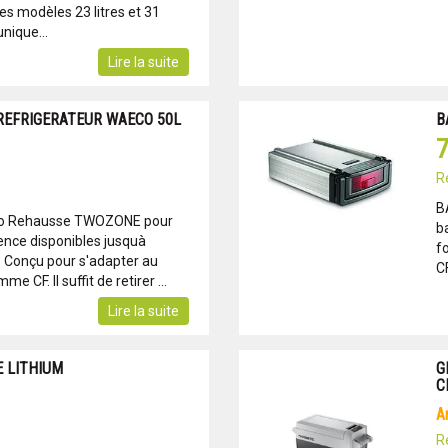
s modèles 23 litres et 31
unique...
Lire la suite
REFRIGERATEUR WAECO 50L
B
7
R
B
co Rehausse TWOZONE pour
ba
ce disponibles jusquà
f
 Conçu pour s'adapter au
CF
 CF. Il suffit de retirer ...
Lire la suite
 LITHIUM
G
C
R