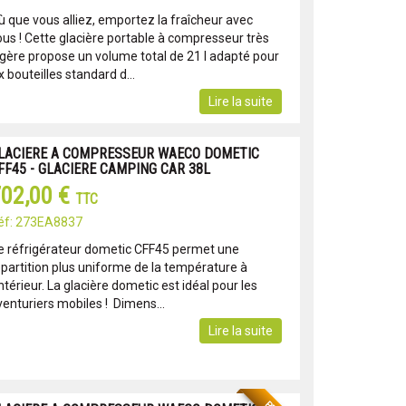
ù que vous alliez, emportez la fraîcheur avec
ous ! Cette glacière portable à compresseur très
ègère propose un volume total de 21 l adapté pour
x bouteilles standard d...
Lire la suite
LACIERE A COMPRESSEUR WAECO DOMETIC
FF45 - GLACIERE CAMPING CAR 38L
02,00 €
TTC
éf: 273EA8837
e réfrigérateur dometic CFF45 permet une
épartition plus uniforme de la température à
intérieur. La glacière dometic est idéal pour les
venturiers mobiles ! Dimens...
Lire la suite