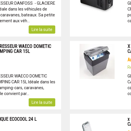
SSEUR DANFOSS - GLACIERE
G
le dans les véhicules de
C
, caravanes, bateaux. Sa petite
po
tement aux véh...
c
Lire la suite
PRESSEUR WAECO DOMETIC
X
AMPING CAR 15L
C
R
ESSEUR WAECO DOMETIC
G
PING CAR 15L Idéale dans les
CA
 camping-cars, caravanes,
c
le convient par...
c
Lire la suite
IQUE ECOCOOL 24 L
x
C