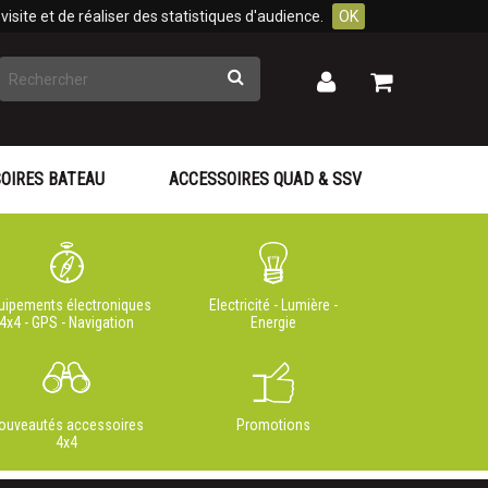
isite et de réaliser des statistiques d'audience.
OK
Rechercher
Mon
Mon
panier
compte
OIRES BATEAU
ACCESSOIRES QUAD & SSV
uipements électroniques
Electricité - Lumière -
4x4 - GPS - Navigation
Energie
ouveautés accessoires
Promotions
4x4