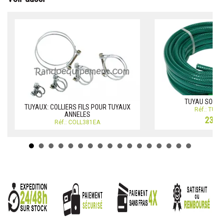
TUYAU SOUP
TUYAUX: COLLIERS FILS POUR TUYAUX
Réf.: TU
ANNELES
23,3
Réf.: COLL381EA