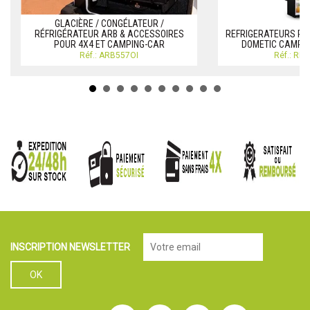
GLACIÈRE / CONGÉLATEUR /
RÉFRIGÉRATEUR ARB & ACCESSOIRES
REFRIGERATEURS PO
POUR 4X4 ET CAMPING-CAR
DOMETIC CAMPI
Réf.: ARB557OI
Réf.: RE
INSCRIPTION NEWSLETTER