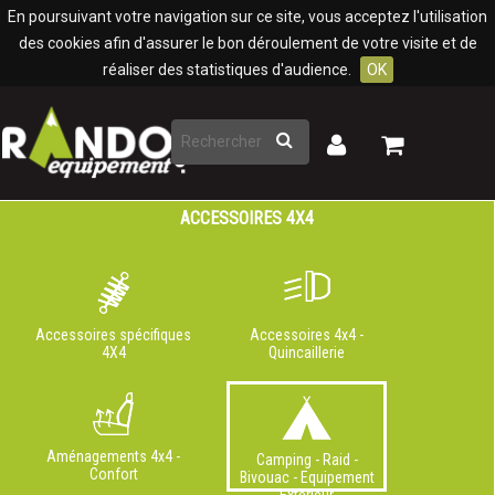
Panneau de gestion des cookies
En poursuivant votre navigation sur ce site, vous acceptez l'utilisation
des cookies afin d'assurer le bon déroulement de votre visite et de
réaliser des statistiques d'audience.
OK
Rechercher
Mon
Mon
panier
compte
ACCESSOIRES 4X4
Accessoires spécifiques
Accessoires 4x4 -
4X4
Quincaillerie
Aménagements 4x4 -
Camping - Raid -
Confort
Bivouac - Equipement