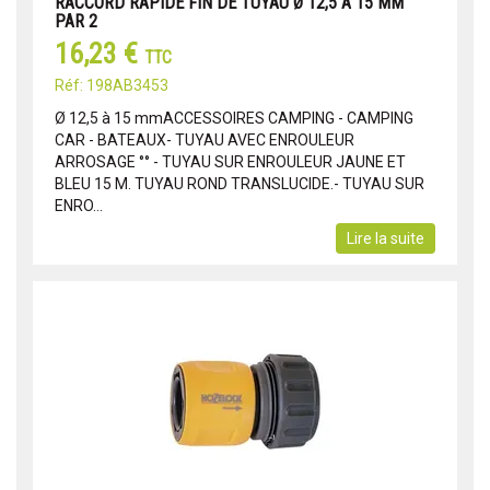
RACCORD RAPIDE FIN DE TUYAU Ø 12,5 A 15 MM
PAR 2
16,23 €
TTC
Réf: 198AB3453
Ø 12,5 à 15 mmACCESSOIRES CAMPING - CAMPING
CAR - BATEAUX- TUYAU AVEC ENROULEUR
ARROSAGE °° - TUYAU SUR ENROULEUR JAUNE ET
BLEU 15 M. TUYAU ROND TRANSLUCIDE.- TUYAU SUR
ENRO...
Lire la suite