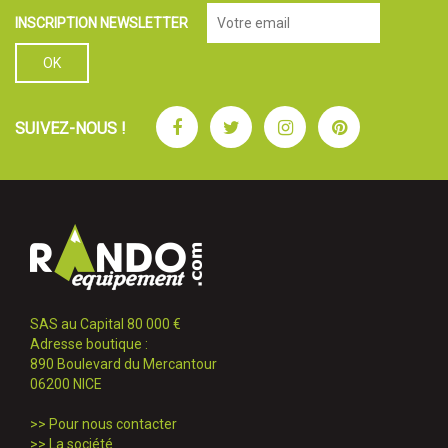
INSCRIPTION NEWSLETTER
Facebook
Twitter
Instagram
Pinterest
SUIVEZ-NOUS !
SAS au Capital 80 000 €
Adresse boutique :
890 Boulevard du Mercantour
06200 NICE
>>
Pour nous contacter
>>
La société