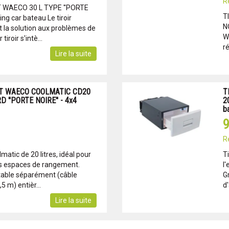
R
 WAECO 30 L TYPE ''PORTE
T
g car bateau Le tiroir
N
t la solution aux problèmes de
W
tiroir s'intè...
ré
Lire la suite
NT WAECO COOLMATIC CD20
T
 ''PORTE NOIRE'' - 4x4
2
b
9
R
lmatic de 20 litres, idéal pour
Ti
its espaces de rangement.
l
table séparément (câble
G
5 m) entièr...
d'
Lire la suite