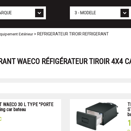
Mod�le
> REFRIGERATEUR TIROIR REFRIGERANT
Equipement Extérieur
ERANT WAECO RÉFIGÉRATEUR TIROIR 4X4 
T WAECO 30 L TYPE ''PORTE
T
ng car bateau
S
b
C
1