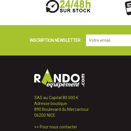
INSCRIPTION NEWSLETTER
SAS au Capital 80 000 €
Adresse boutique :
890 Boulevard du Mercantour
06200 NICE
>>
Pour nous contacter