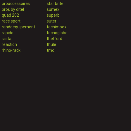
proaccessoires
star brite
pros by ditel
sumex
quad 202
superb
race sport
suter
randoequipement
techimpex
rapido
tecnoglobe
rasta
thetford
reaction
thule
rhino-rack
tmc