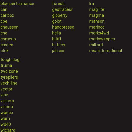
blue performance
foresti
lra
can
geotraceur
mag lite
car'box
globerry
magma
cbe
goiot
manson
chausson
handpresso
marinco
cno
hella
marks4wd
comeup
hi lift
marlow ropes
cristec
hi-tech
milford
ctek
jabsco
msa international
tough dog
truma
two zone
tyrepliers
vech-line
vector
viair
vision x
vison x
waeco
warn
wd40
wichard