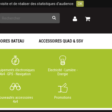
isite et de réaliser des statistiques d'audience.
OK
Rechercher
Mon
Mon
panier
compte
OIRES BATEAU
ACCESSOIRES QUAD & SSV
uipements électroniques
Electricité - Lumière -
4x4 - GPS - Navigation
Energie
ouveautés accessoires
Promotions
4x4