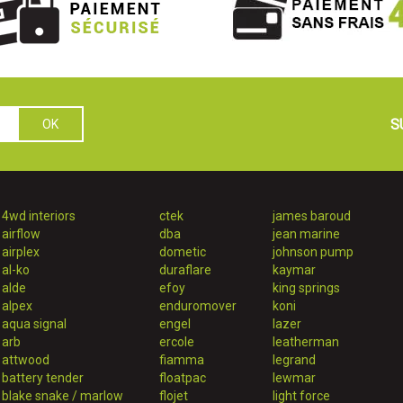
S
4wd interiors
ctek
james baroud
airflow
dba
jean marine
airplex
dometic
johnson pump
al-ko
duraflare
kaymar
alde
efoy
king springs
alpex
enduromover
koni
aqua signal
engel
lazer
arb
ercole
leatherman
attwood
fiamma
legrand
battery tender
floatpac
lewmar
blake snake / marlow
flojet
light force