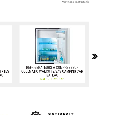
Photo non contractuelle
suiv
REFRIGERATEURS A COMPRESSEUR
MIXTES
COOLMATIC WAECO 12/24V CAMPING CAR
REFRIGERA
AU
BATEAU
WAECO Réfigér
Réf.: REFR280AB
R