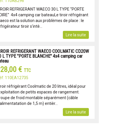
éf: 110AB296
IROIR REFRIGERANT WAECO 30 L TYPE ''PORTE
OIRE'' 4x4 camping car bateauLe tiroir réfrigérant
aeco est la solution aux problèmes de place : le
frigérateur tiroir s'intè...
Lire la suite
IROIR REFRIGERANT WAECO COOLMATIC CD20W
0 L TYPE ''PORTE BLANCHE'' 4x4 camping car
ateau
28,00 €
TTC
éf: 110EA12735
roir réfrigérant Coolmatic de 20 litres, idéal pour
'exploitation de petits espaces de rangement.
roupe de froid montable séparément (câble
alimentatation de 1,5 m) entièr...
Lire la suite