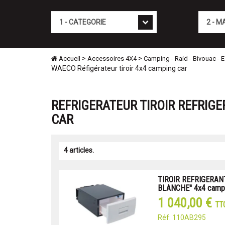
Cat�gorie
Marque
>
>
Accueil
Accessoires 4X4
Camping - Raid - Bivouac - 
WAECO Réfigérateur tiroir 4x4 camping car
REFRIGERATEUR TIROIR REFRIG
CAR
4 articles.
TIROIR REFRIGERAN
BLANCHE'' 4x4 campi
1 040,00 €
TT
Réf: 110AB295