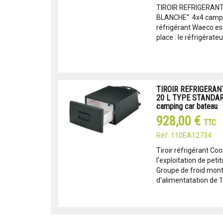
TIROIR REFRIGERANT
BLANCHE'' 4x4 campin
réfrigérant Waeco es
place : le réfrigérateur 
TIROIR REFRIGERA
20 L TYPE STANDARD
camping car bateau
928,00 €
TTC
Réf: 110EA12734
Tiroir réfrigérant Coo
l'exploitation de pet
Groupe de froid mon
d'alimentatation de 1,