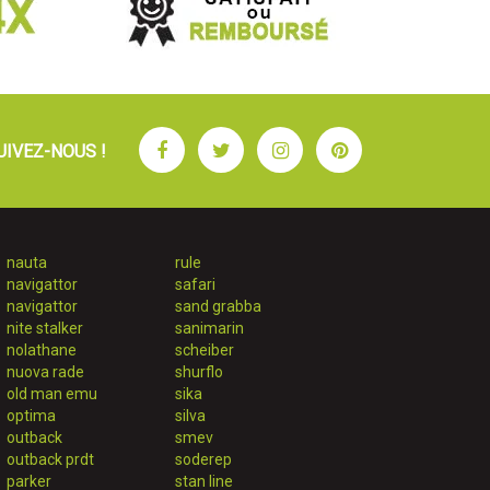
Facebook
Twitter
Instagram
Pinterest
UIVEZ-NOUS !
nauta
rule
navigattor
safari
navigattor
sand grabba
nite stalker
sanimarin
nolathane
scheiber
nuova rade
shurflo
old man emu
sika
optima
silva
outback
smev
outback prdt
soderep
parker
stan line