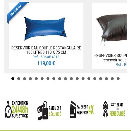
NOUVEAU
RÉSERVOIR EAU SOUPLE RECTANGULAIRE
100 LITRES 110 X 75 CM
RESERVOIRS SOUPLES
Réf.: 506AB4918
réservoir souple
119,00 €
Réf.: RE