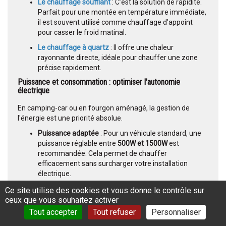
Le chauffage soufflant
: C’est la solution de rapidité.
Parfait pour une montée en température immédiate,
il est souvent utilisé comme chauffage d’appoint
pour casser le froid matinal.
Le chauffage à quartz
: Il offre une chaleur
rayonnante directe, idéale pour chauffer une zone
précise rapidement.
Puissance et consommation : optimiser l'autonomie
électrique
En camping-car ou en fourgon aménagé, la gestion de
l'énergie est une priorité absolue.
Puissance adaptée
: Pour un véhicule standard, une
puissance réglable entre
500W et 1500W
est
recommandée. Cela permet de chauffer
efficacement sans surcharger votre installation
électrique.
Basse consommation
: Privilégiez des modèles
Ce site utilise des cookies et vous donne le contrôle sur
équipés de plusieurs modes de réglage. Un
ceux que vous souhaitez activer
chauffage "Eco" permet de limiter la sollicitation de
Tout accepter
Tout refuser
Personnaliser
vos batteries de cellule ou de ne pas faire disjoncter