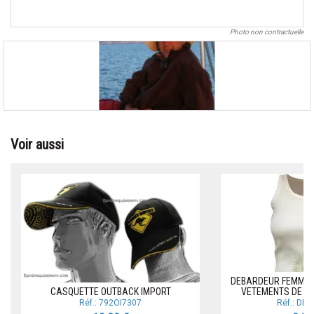
Photo non contractuelle
Voir aussi
DEBARDEUR FEMME 
CASQUETTE OUTBACK IMPORT
VETEMENTS DE V
Réf.: 792OI7307
Réf.: DE