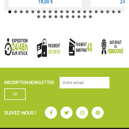
18,00 €
24,9
INSCRIPTION NEWSLETTER
Facebook
Twitter
Instagram
Pinterest
SUIVEZ-NOUS !