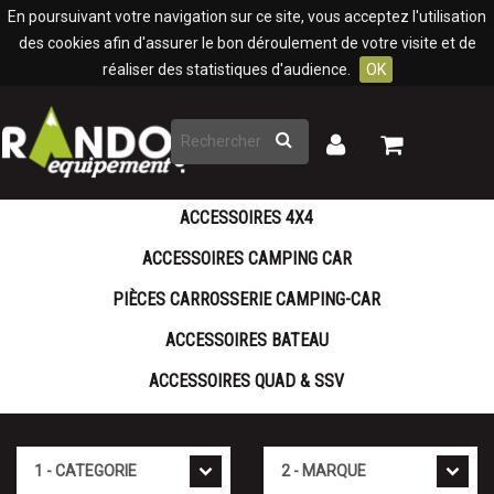
Panneau de gestion des cookies
En poursuivant votre navigation sur ce site, vous acceptez l'utilisation
des cookies afin d'assurer le bon déroulement de votre visite et de
réaliser des statistiques d'audience.
OK
Rechercher
Mon
Mon
panier
compte
ACCESSOIRES 4X4
ACCESSOIRES CAMPING CAR
PIÈCES CARROSSERIE CAMPING-CAR
ACCESSOIRES BATEAU
ACCESSOIRES QUAD & SSV
Cat�gorie
Marque