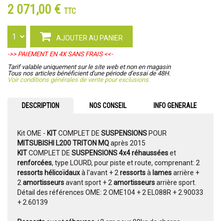
2 071,00 €
TTC
AJOUTER AU PANIER
->> PAIEMENT EN 4X SANS FRAIS <<-
Tarif valable uniquement sur le site web et non en magasin
Tous nos articles bénéficient d'une période d'essai de 48H.
Voir conditions générales de vente pour exclusions.
DESCRIPTION
NOS CONSEIL
INFO GENERALE
Kit OME -
KIT
COMPLET DE
SUSPENSIONS
POUR
MITSUBISHI L200 TRITON MQ
après 2015
KIT
COMPLET DE
SUSPENSIONS
4x4 réhaussées
et
renforcées
, type LOURD, pour piste et route, comprenant: 2
ressorts hélicoïdaux
à l'avant + 2
ressorts
à
lames
arrière +
2
amortisseurs
avant sport + 2
amortisseurs
arrière sport.
Détail des références OME: 2 OME104 + 2 EL088R + 2.90033
+ 2.60139