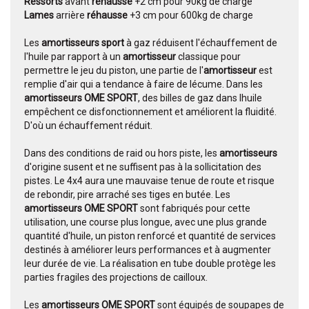
Ressorts
avant
réhausse
+2 cm pour 90kg de charge
Lames
arrière
réhausse
+3 cm pour 600kg de charge
Les
amortisseurs sport
à gaz réduisent l'échauffement de
l'huile par rapport à un
amortisseur
classique pour
permettre le jeu du piston, une partie de l'
amortisseur
est
remplie d'air qui a tendance à faire de lécume. Dans les
amortisseurs OME SPORT
, des billes de gaz dans lhuile
empêchent ce disfonctionnement et améliorent la fluidité.
D'où un échauffement réduit.
Dans des conditions de raid ou hors piste, les
amortisseurs
d'origine susent et ne suffisent pas à la sollicitation des
pistes. Le 4x4 aura une mauvaise tenue de route et risque
de rebondir, pire arraché ses tiges en butée. Les
amortisseurs OME SPORT
sont fabriqués pour cette
utilisation, une course plus longue, avec une plus grande
quantité d'huile, un piston renforcé et quantité de services
destinés à améliorer leurs performances et à augmenter
leur durée de vie. La réalisation en tube double protège les
parties fragiles des projections de cailloux.
Les
amortisseurs OME SPORT
sont équipés de soupapes de