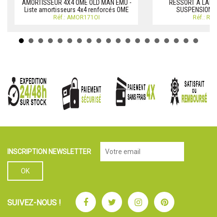
AMORTISSEUR 4X4 OME OLD MAN EMU -
RESSORT A LAME
Liste amortisseurs 4x4 renforcés OME
SUSPENSION 
Réf.: AMOR171OI
Réf.: RE
INSCRIPTION NEWSLETTER
Facebook
Twitter
Instagram
Pinterest
SUIVEZ-NOUS !