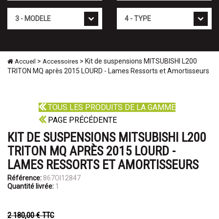
Mod�le
Type
>
> Kit de suspensions MITSUBISHI L200
Accueil
Accessoires
TRITON MQ après 2015 LOURD - Lames Ressorts et Amortisseurs
TOUS LES PRODUITS DE LA GAMME
PAGE PRÉCÉDENTE
KIT DE SUSPENSIONS MITSUBISHI L200
TRITON MQ APRÈS 2015 LOURD -
LAMES RESSORTS ET AMORTISSEURS
Référence:
867OI12847
Quantité livrée:
1
2 180,00 €
TTC