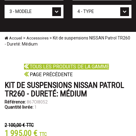
Mod�le
Type
>
> Kit de suspensions NISSAN Patrol TR260
Accueil
Accessoires
- Dureté: Médium
TOUS LES PRODUITS DE LA GAMME
PAGE PRÉCÉDENTE
KIT DE SUSPENSIONS NISSAN PATROL
TR260 - DURETÉ: MÉDIUM
Référence:
867OI8052
Quantité livrée:
1
2 100,00 €
TTC
1 995,00 €
TTC