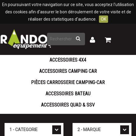
Panneau de gestion des cookies
En poursuivant votre navigation sur ce site, vous acceptez l'utilisation
des cookies afin d'assurer le bon déroulement de votre visite et de
réaliser des statistiques d'audience.
OK
Rechercher
Mon
Mon
panier
compte
ACCESSOIRES 4X4
ACCESSOIRES CAMPING CAR
PIÈCES CARROSSERIE CAMPING-CAR
ACCESSOIRES BATEAU
ACCESSOIRES QUAD & SSV
Cat�gorie
Marque