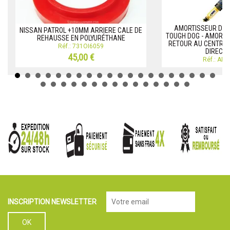
AMORTISSEUR DIR
NISSAN PATROL +10MM ARRIERE CALE DE
TOUGH DOG - AMORTI
REHAUSSE EN POLYURÉTHANE
RETOUR AU CENTRE -
Réf.: 731OI6059
DIRECTI
45,00 €
Réf.: AM
INSCRIPTION NEWSLETTER