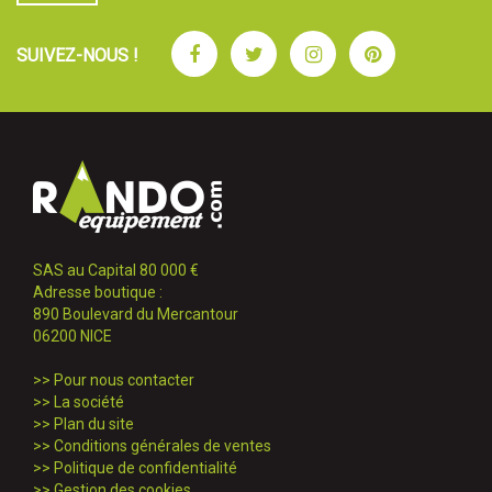
Facebook
Twitter
Instagram
Pinterest
SUIVEZ-NOUS !
SAS au Capital 80 000 €
Adresse boutique :
890 Boulevard du Mercantour
06200 NICE
>>
Pour nous contacter
>>
La société
>>
Plan du site
>>
Conditions générales de ventes
>>
Politique de confidentialité
>>
Gestion des cookies