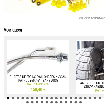
Photo non contractuelle
Voir aussi
DURITES DE FREINS RALLONGÉES NISSAN
PATROL Y60 / 61 (SANS ABS)
AMORTISSEUR FOAM
Réf.: 216OI5778
SUSPENSIONS 4
158,40 €
Réf.: AM