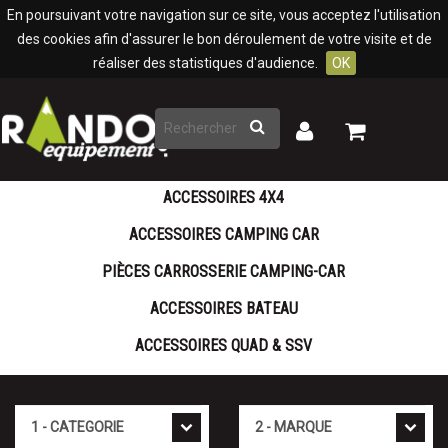
Panneau de gestion des cookies
En poursuivant votre navigation sur ce site, vous acceptez l'utilisation
des cookies afin d'assurer le bon déroulement de votre visite et de
réaliser des statistiques d'audience.
OK
Rechercher
Mon
Mon
panier
compte
ACCESSOIRES 4X4
ACCESSOIRES CAMPING CAR
PIÈCES CARROSSERIE CAMPING-CAR
ACCESSOIRES BATEAU
ACCESSOIRES QUAD & SSV
Cat�gorie
Marque