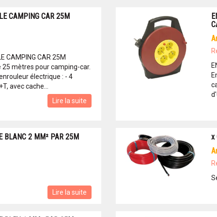
LE CAMPING CAR 25M
E
C
R
LE CAMPING CAR 25M
E
e 25 mètres pour camping-car.
E
enrouleur électrique : - 4
c
T, avec cache...
d
Lire la suite
E BLANC 2 MM² PAR 25M
x
R
S
Lire la suite