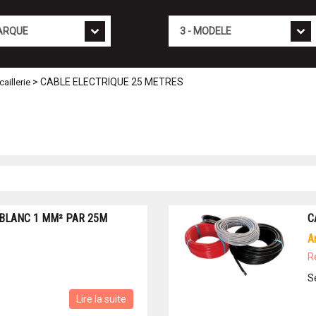
Mod�le
> CABLE ELECTRIQUE 25 METRES
aillerie
 BLANC 1 MM² PAR 25M
C
R
S
Lire la suite