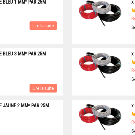
E BLEU 1 MM² PAR 25M
x
R
Lire la suite
S
E BLEU 3 MM² PAR 25M
x
R
S
Lire la suite
E JAUNE 2 MM² PAR 25M
x
R
S