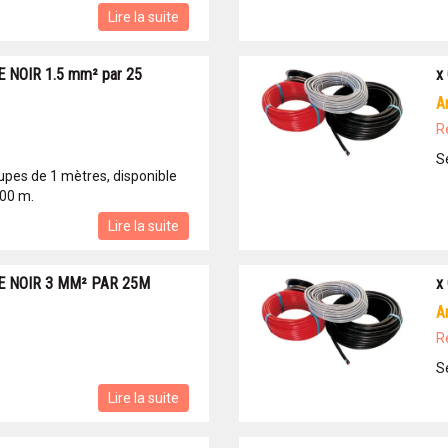
Lire la suite
 NOIR 1.5 mm² par 25
x
R
S
upes de 1 mètres, disponible
100 m.
Lire la suite
E NOIR 3 MM² PAR 25M
x
R
S
Lire la suite