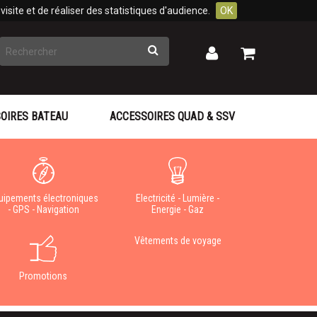
isite et de réaliser des statistiques d'audience.
OK
Rechercher
Mon
Mon
panier
compte
OIRES BATEAU
ACCESSOIRES QUAD & SSV
uipements électroniques
Electricité - Lumière -
- GPS - Navigation
Energie - Gaz
Vêtements de voyage
Promotions