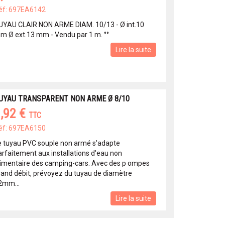
éf: 697EA6142
UYAU CLAIR NON ARME DIAM. 10/13 - Ø int.10
m Ø ext.13 mm - Vendu par 1 m. °°
Lire la suite
UYAU TRANSPARENT NON ARME Ø 8/10
,92 €
TTC
éf: 697EA6150
e tuyau PVC souple non armé s'adapte
arfaitement aux installations d'eau non
limentaire des camping-cars. Avec des p ompes
rand débit, prévoyez du tuyau de diamètre
2mm...
Lire la suite