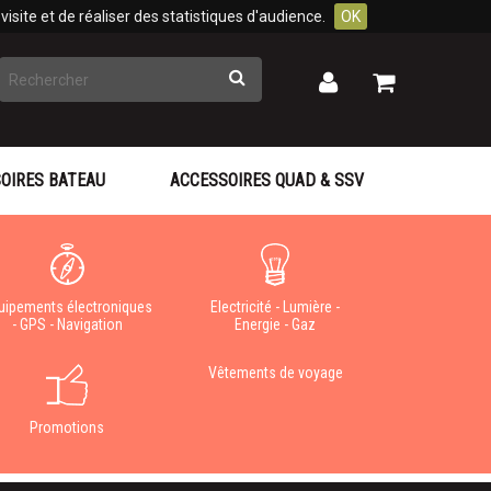
isite et de réaliser des statistiques d'audience.
OK
Rechercher
Mon
Mon
panier
compte
OIRES BATEAU
ACCESSOIRES QUAD & SSV
uipements électroniques
Electricité - Lumière -
- GPS - Navigation
Energie - Gaz
Vêtements de voyage
Promotions