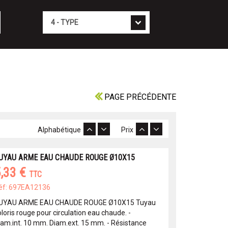
Type
PAGE PRÉCÉDENTE
Alphabétique
Prix
UYAU ARME EAU CHAUDE ROUGE Ø10X15
,33 €
TTC
éf: 697EA12136
UYAU ARME EAU CHAUDE ROUGE Ø10X15 Tuyau
loris rouge pour circulation eau chaude. -
iam.int. 10 mm. Diam.ext. 15 mm. - Résistance