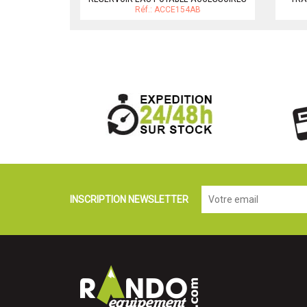
Réf.: ACCE154AB
INSCRIPTION NEWSLETTER