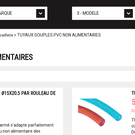
Mod�le
> TUYAUX SOUPLES PVC NON ALIMENTAIRES
aillerie
MENTAIRES
 Ø15X20.5 PAR ROULEAU DE
T
5
R
T
 armé s'adapte parfaitement
co
au non alimentaire des
D