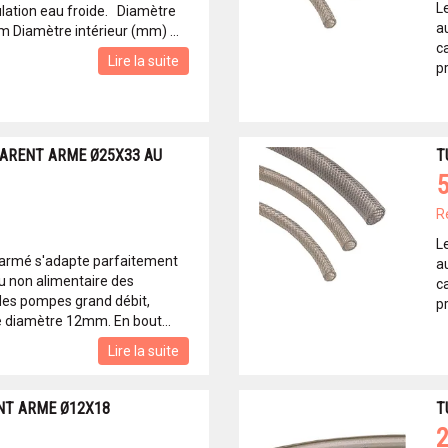
L
culation eau froide. Diamètre
a
 Diamètre intérieur (mm) ...
c
Lire la suite
p
ARENT ARME Ø25X33 AU
T
5
R
L
 armé s'adapte parfaitement
a
au non alimentaire des
c
des pompes grand débit,
p
 diamètre 12mm. En bout...
Lire la suite
NT ARME Ø12X18
T
2