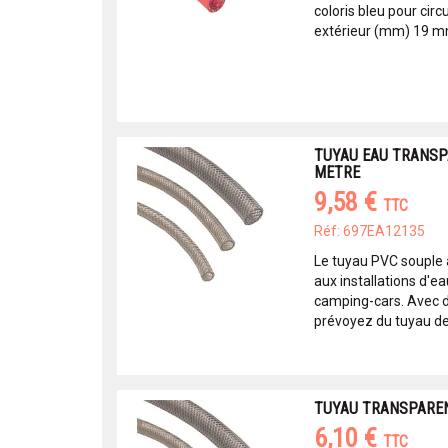
coloris bleu pour cir
extérieur (mm) 19 mm
TUYAU EAU TRANSP
METRE
9,58 €
TTC
Réf: 697EA12135
Le tuyau PVC souple
aux installations d'e
camping-cars. Avec 
prévoyez du tuyau de
TUYAU TRANSPARE
6,10 €
TTC