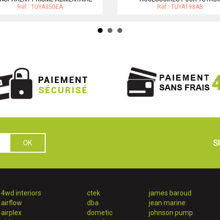
Réf.: TUYA350EA
Réf.: TUYA198AB
S
4wd interiors
ctek
james baroud
airflow
dba
jean marine
airplex
dometic
johnson pump