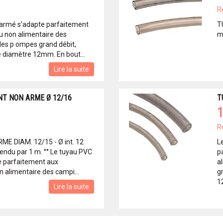
R
 armé s'adapte parfaitement
T
au non alimentaire des
m
es p ompes grand débit,
 diamètre 12mm. En bout...
Lire la suite
T NON ARME Ø 12/16
T
1
R
E DIAM. 12/15 - Ø int. 12
L
ndu par 1 m. °° Le tuyau PVC
p
e parfaitement aux
a
n alimentaire des campi...
g
1
Lire la suite