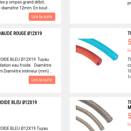
es p ompes grand débit,
pr
 diamètre 12mm. En bout...
Lire la suite
HAUDE ROUGE Ø12X19
T
5
R
OIDE BLEU Ø12X19 Tuyau
T
culation eau froide. Diamètre
co
 Diamètre intérieur (mm) ...
1
14
Lire la suite
OIDE BLEU Ø12X19
T
M
5
R
OIDE BLEU Ø12X19 Tuyau