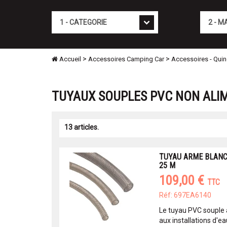
Cat�gorie
Marque
>
>
Accueil
Accessoires Camping Car
Accessoires - Quinc
TUYAUX SOUPLES PVC NON ALI
13 articles.
TUYAU ARME BLANC
25 M
109,00 €
TTC
Réf: 697EA6140
Le tuyau PVC souple
aux installations d'e