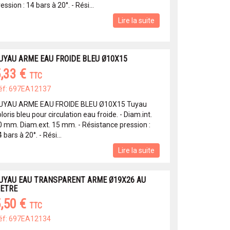
ession : 14 bars à 20°. - Rési...
Lire la suite
UYAU ARME EAU FROIDE BLEU Ø10X15
,33 €
TTC
éf: 697EA12137
UYAU ARME EAU FROIDE BLEU Ø10X15 Tuyau
loris bleu pour circulation eau froide. - Diam.int.
0 mm. Diam.ext. 15 mm. - Résistance pression :
 bars à 20°. - Rési...
Lire la suite
UYAU EAU TRANSPARENT ARME Ø19X26 AU
ETRE
,50 €
TTC
éf: 697EA12134