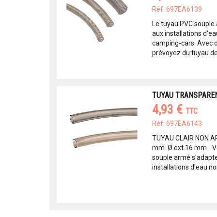
Réf: 697EA6139
Le tuyau PVC souple
aux installations d'e
camping-cars. Avec d
prévoyez du tuyau de
TUYAU TRANSPAREN
4,93 €
TTC
Réf: 697EA6143
TUYAU CLAIR NON ARM
mm. Ø ext.16 mm - Ve
souple armé s'adapt
installations d'eau no