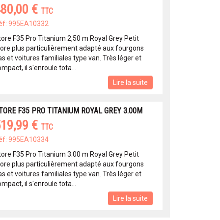
80,00 €
TTC
éf: 995EA10332
tore F35 Pro Titanium 2,50 m Royal Grey Petit
tore plus particulièrement adapté aux fourgons
s et voitures familiales type van. Très léger et
mpact, il s'enroule tota...
Lire la suite
TORE F35 PRO TITANIUM ROYAL GREY 3.00M
19,99 €
TTC
éf: 995EA10334
tore F35 Pro Titanium 3.00 m Royal Grey Petit
tore plus particulièrement adapté aux fourgons
s et voitures familiales type van. Très léger et
mpact, il s'enroule tota...
Lire la suite