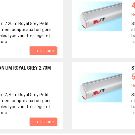
4
R
um 2.20 m Royal Grey Petit
S
èrement adapté aux fourgons
s
ales type van. Très léger et
ba
ota...
co
Lire la suite
ANIUM ROYAL GREY 2.70M
S
5
R
um 2,70 m Royal Grey Petit
S
èrement adapté aux fourgons
s
ales type van. Très léger et
ba
ota...
co
Lire la suite