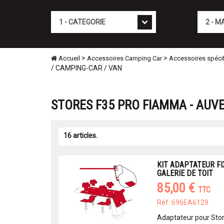
Cat�gorie
Marque
>
>
Accueil
Accessoires Camping Car
Accessoires spéci
/ CAMPING-CAR / VAN
STORES F35 PRO FIAMMA - AUVE
16 articles.
KIT ADAPTATEUR F
GALERIE DE TOIT
85,00 €
TTC
Réf: 696EA6129
Adaptateur pour Sto