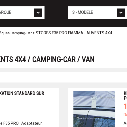
Mod�le
> STORES F35 PRO FIAMMA - AUVENTS 4X4
fiques Camping-Car
NTS 4X4 / CAMPING-CAR / VAN
IXATION STANDARD SUR
K
P
1
R
re F35 PRO Adaptateur,
A