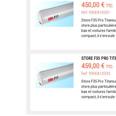
450,00 €
TTC
Réf: 995EA10331
Store F35 Pro Titani
store plus particuli
bas et voitures famili
compact, il s'enroule t
STORE F35 PRO TIT
459,00 €
TTC
Réf: 995EA10333
Store F35 Pro Titani
store plus particuli
bas et voitures famili
compact, il s'enroule t