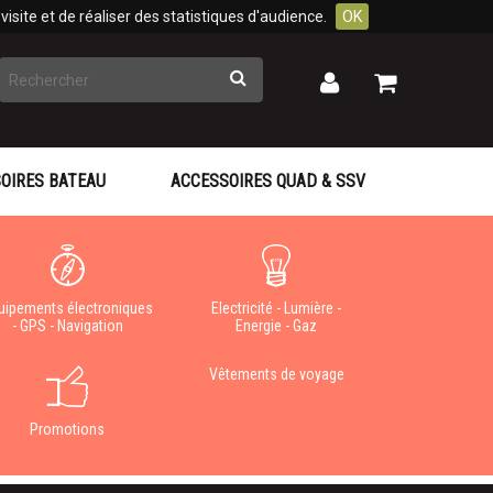
isite et de réaliser des statistiques d'audience.
OK
Rechercher
Mon
Mon
panier
compte
OIRES BATEAU
ACCESSOIRES QUAD & SSV
uipements électroniques
Electricité - Lumière -
- GPS - Navigation
Energie - Gaz
Vêtements de voyage
Promotions