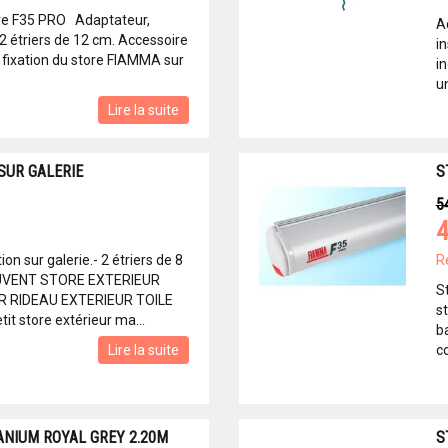
re F35 PRO Adaptateur,
A
. 2 étriers de 12 cm. Accessoire
in
 fixation du store FIAMMA sur
i
u
Lire la suite
 SUR GALERIE
S
5
4
ion sur galerie.- 2 étriers de 8
R
UVENT STORE EXTERIEUR
S
R RIDEAU EXTERIEUR TOILE
s
 store extérieur ma...
ba
Lire la suite
co
ANIUM ROYAL GREY 2.20M
S