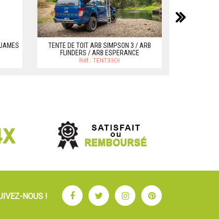
suiv
STORES 4X4 
T JAMES
TENTE DE TOIT ARB SIMPSON 3 / ARB
ET AUVENTS
FLINDERS / ARB ESPERANCE
Réf.: TENT33OI
Facebook
Twitter
Instagram
Pinterest
UIVEZ-NOUS !