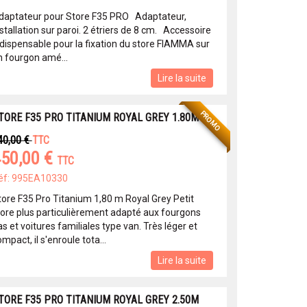
daptateur pour Store F35 PRO Adaptateur,
stallation sur paroi. 2 étriers de 8 cm. Accessoire
ndispensable pour la fixation du store FIAMMA sur
n fourgon amé...
Lire la suite
PROMO
TORE F35 PRO TITANIUM ROYAL GREY 1.80M
40,00 €
TTC
50,00 €
TTC
éf: 995EA10330
tore F35 Pro Titanium 1,80 m Royal Grey Petit
tore plus particulièrement adapté aux fourgons
s et voitures familiales type van. Très léger et
mpact, il s'enroule tota...
Lire la suite
TORE F35 PRO TITANIUM ROYAL GREY 2.50M