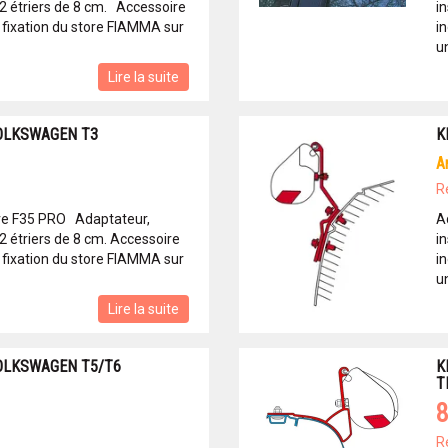
. 2 étriers de 8 cm. Accessoire
in
 fixation du store FIAMMA sur
i
u
Lire la suite
OLKSWAGEN T3
K
R
re F35 PRO Adaptateur,
A
. 2 étriers de 8 cm. Accessoire
in
 fixation du store FIAMMA sur
i
u
Lire la suite
OLKSWAGEN T5/T6
K
T
8
R