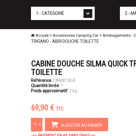
Cat�gorie
Marque
>
>
Accueil
Accessoires Camping Car
Aménagements - Con
TRIGANO - ABRI DOUCHE TOILETTE
CABINE DOUCHE SILMA QUICK T
TOILETTE
Référence:
CABI813EA
Quantité livrée:
1
Poids approximatif:
2 kg
69,90 €
TTC
AJOUTER AU PANIER
->> PAIEMENT EN 4X SANS FRAIS <<-