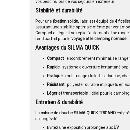
vos besoins lors de vos séjours en extérieur.
Stabilité et durabilité
Pour une
fixation solide
, l’abri est équipé de
4 ficell
assurant une stabilité optimale même par vent mod
Compact et léger, il se replie facilement et se rang
rend parfait pour le
voyage et le camping nomade
.
Avantages du SILMA QUICK
Compact
: encombrement minimal, se range 
Rapide
: système d’ouverture instantané pop
Pratique
: multi-usage (toilettes, douche, ch
Résistant
: polyester durable et piquets en aci
Léger et transportable
: idéal pour le camping,
Entretien & durabilité
La
cabine de douche SILMA QUICK TRIGANO
est pré
sa longévité :
Évitez une exposition prolongée aux
UV