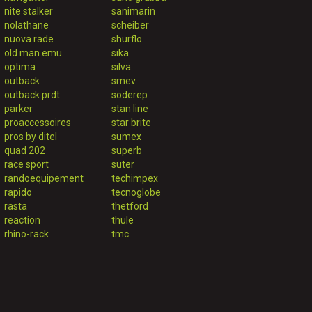
nite stalker
sanimarin
nolathane
scheiber
nuova rade
shurflo
old man emu
sika
optima
silva
outback
smev
outback prdt
soderep
parker
stan line
proaccessoires
star brite
pros by ditel
sumex
quad 202
superb
race sport
suter
randoequipement
techimpex
rapido
tecnoglobe
rasta
thetford
reaction
thule
rhino-rack
tmc