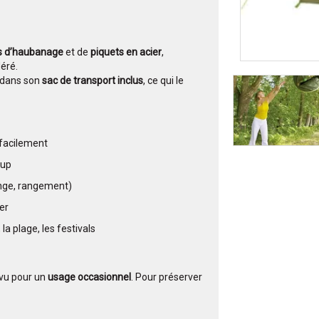
es d’haubanage
et de
piquets en acier
,
éré.
e dans son
sac de transport inclus
, ce qui le
facilement
-up
ange, rangement)
er
 la plage, les festivals
vu pour un
usage occasionnel
. Pour préserver