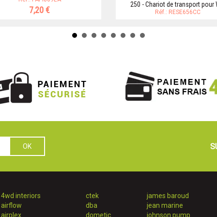
250 - Chariot de transport pour
7,20 €
Réf.: RESE656CC
S
4wd interiors
ctek
james baroud
airflow
dba
jean marine
airplex
dometic
johnson pump