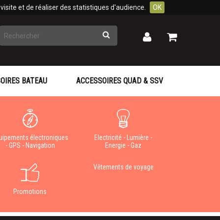
isite et de réaliser des statistiques d'audience.
OK
Rechercher
Mon
Mon
panier
compte
OIRES BATEAU
ACCESSOIRES QUAD & SSV
uipements électroniques
Electricité - Lumière -
- GPS - Navigation
Energie - Gaz
Vêtements de voyage
Promotions