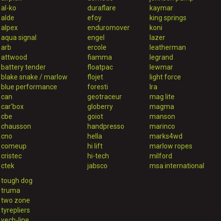
al-ko
duraflare
kaymar
alde
efoy
king springs
alpex
enduromover
koni
aqua signal
engel
lazer
arb
ercole
leatherman
attwood
fiamma
legrand
battery tender
floatpac
lewmar
blake snake / marlow
flojet
light force
blue performance
foresti
lra
can
geotraceur
mag lite
car'box
globerry
magma
cbe
goiot
manson
chausson
handpresso
marinco
cno
hella
marks4wd
comeup
hi lift
marlow ropes
cristec
hi-tech
milford
ctek
jabsco
msa international
tough dog
truma
two zone
tyrepliers
vech-line