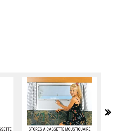
suiv
SSETTE
STORES A CASSETTE MOUSTIQUAIRE
STORE A E